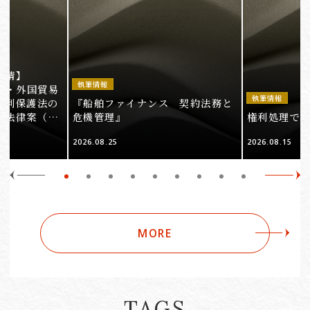
事情】
執筆情報
法・外国貿易
執筆情報
権利保護法の
『船舶ファイナンス 契約法務と
る法律案（そ
危機管理』
権利処理でロケ
2026.08.25
2026.08.15
MORE
TAGS