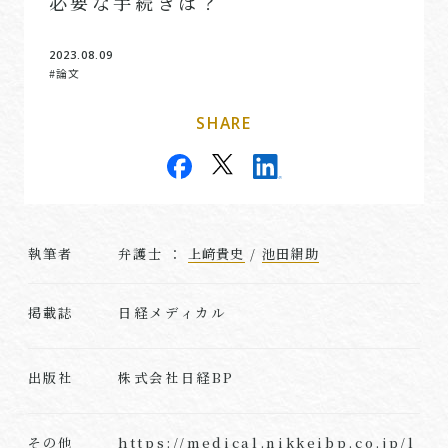
必要な手続きは？
2023.08.09
#論文
SHARE
執筆者
弁護士 ：
上﨑貴史
/
池田絹助
日経メディカル
掲載誌
株式会社日経BP
出版社
https://medical.nikkeibp.co.jp/l
その他