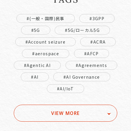
#(一般・国際)民事
#3GPP
#5G
#5G/ローカル5G
#Account seizure
#ACRA
#aerospace
#AFCP
#Agentic AI
#Agreements
#AI
#AI Governance
#AI/IoT
VIEW MORE