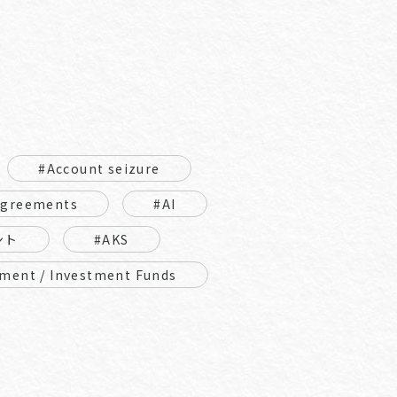
#Account seizure
Agreements
#AI
ント
#AKS
ment / Investment Funds