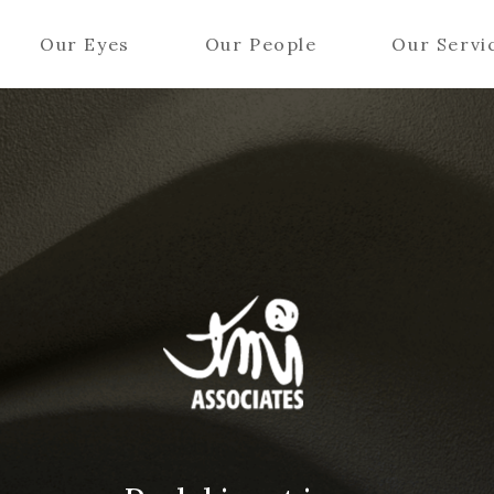
Our Eyes
Our People
Our Servi