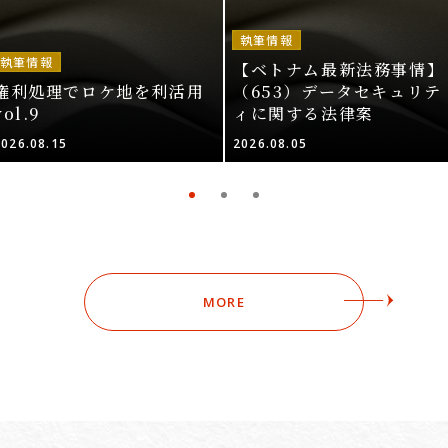
執筆情報
執筆情報
【ベトナム最新法務事情】
権利処理でロケ地を利活用
（653）データセキュリテ
vol.9
ィに関する法律案
2026.08.15
2026.08.05
MORE