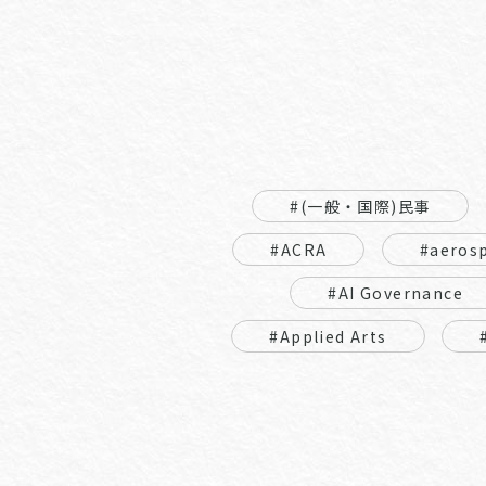
#(一般・国際)民事
#ACRA
#aeros
#AI Governance
#Applied Arts