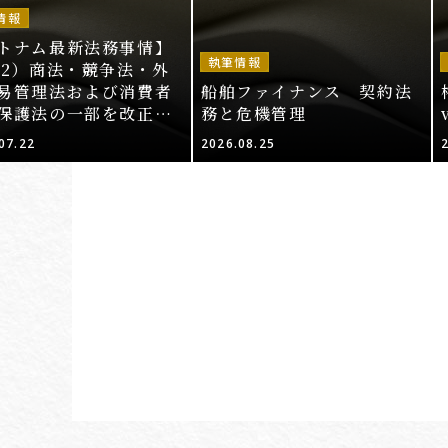
情報
トナム最新法務事情】
執筆情報
52）商法・競争法・外
易管理法および消費者
船舶ファイナンス 契約法
保護法の一部を改正・
務と危機管理
する法律案（その2）
07.22
2026.08.25