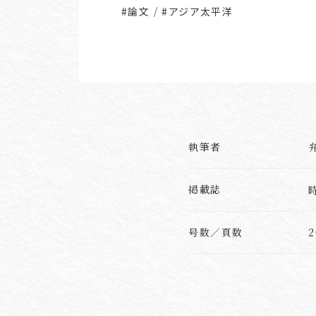
#論文
/
#アジア太平洋
執筆者
掲載誌
号数／頁数