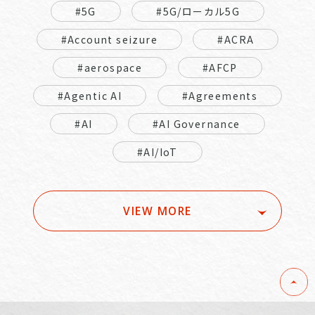
#5G
#5G/ローカル5G
#Account seizure
#ACRA
#aerospace
#AFCP
#Agentic AI
#Agreements
#AI
#AI Governance
#AI/IoT
VIEW MORE