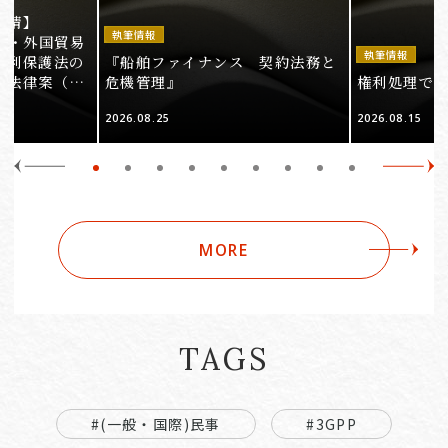
事情】
執筆情報
法・外国貿易
執筆情報
権利保護法の
『船舶ファイナンス 契約法務と
る法律案（そ
危機管理』
権利処理でロケ
2026.08.25
2026.08.15
MORE
TAGS
#(一般・国際)民事
#3GPP