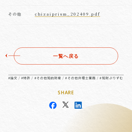
chizaiprism_202409.pdf
その他
一覧へ戻る
#論文
#特許
#その他知的財産
#その他弁理士業務
#知財ぷりずむ
/
/
/
/
SHARE