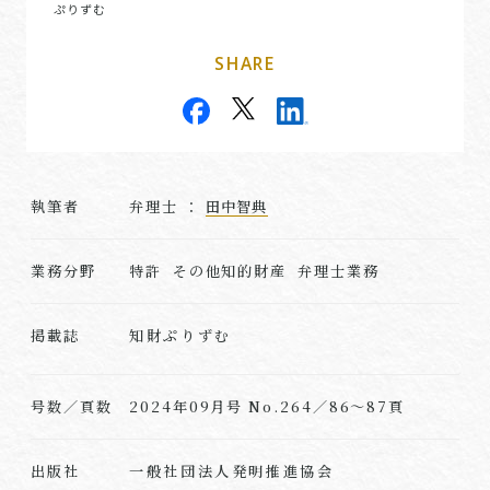
ぷりずむ
SHARE
執筆者
弁理⼠ ：
田中智典
業務分野
特許 その他知的財産 弁理士業務
知財ぷりずむ
掲載誌
号数／頁数
2024年09月号 No.264／86～87頁
一般社団法人発明推進協会
出版社