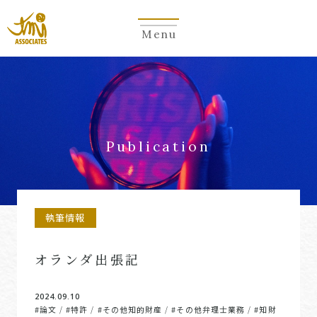
Menu
Publication
執筆情報
オランダ出張記
2024.09.10
#論文
#特許
#その他知的財産
#その他弁理士業務
#知財
/
/
/
/