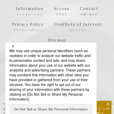
Information
Access
Contact
インフォメーション
アクセス
お問い合わせ
Privacy Policy
Conflicts of Interest
プライバシーポリシー
コンフリクト
Sitemap
サイトマップ
×
〒106-6123 東京都港区六本木6-10-1 六本木ヒルズ森タワー23
メールマガジンの
階
配信登録は
03-6438-5511（代表） / 03-6438-5611（特許・商標）