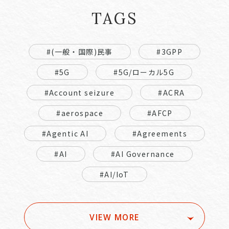
TAGS
#(一般・国際)民事
#3GPP
#5G
#5G/ローカル5G
#Account seizure
#ACRA
#aerospace
#AFCP
#Agentic AI
#Agreements
#AI
#AI Governance
#AI/IoT
VIEW MORE