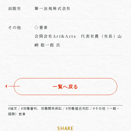
第一法規株式会社
出版社
◇著者
その他
合同会社Art&Arts 代表社員（社長）山
﨑 聡一郎 氏
一覧へ戻る
#論文
#労働審判、労働関係訴訟
#労働組合対応
#その他（一般・
/
/
/
国際）民事
SHARE