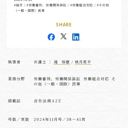
#論文
#労働審判、労働関係訴訟
#労働組合対応
#その他
/
/
/
（一般・国際）民事
SHARE
執筆者
弁護士 ：
滝 琢磨
/
秋月亮平
業務分野
労働審判、労働関係訴訟 労働組合対応 そ
の他（一般・国際）民事
会社法務A2Z
掲載誌
号数／頁数
2024年11月号／38～41頁