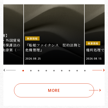
事情】
執筆情報
法・外国貿易
執筆情報
権利保護法の
『船舶ファイナンス 契約法務と
る法律案（そ
危機管理』
権利処理でロケ
2026.08.25
2026.08.15
MORE