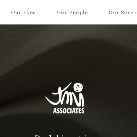
Our Eyes
Our People
Our Servi