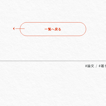
一覧へ戻る
#論文
/
#著