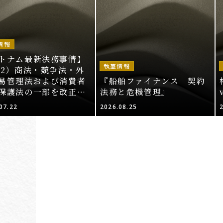
情報
トナム最新法務事情】
執筆情報
52）商法・競争法・外
易管理法および消費者
『船舶ファイナンス 契約
保護法の一部を改正・
法務と危機管理』
する法律案（その2）
07.22
2026.08.25