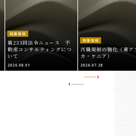
執筆情報
執筆情報
第233回法令ニュース 不
動産コンサルティングにつ
汚職規制の強化（東ア
いて
カ・ケニア）
2026.08.01
2026.07.28