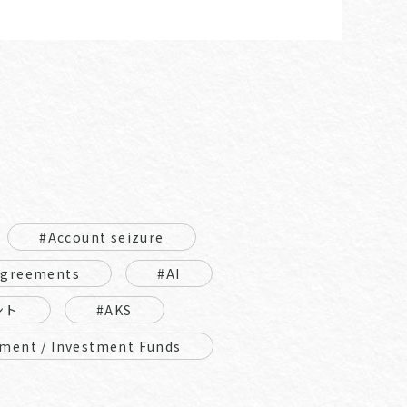
#Account seizure
Agreements
#AI
ント
#AKS
ment / Investment Funds