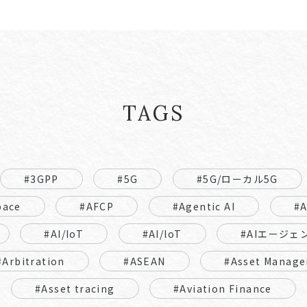
TAGS
#3GPP
#5G
#5G/ローカル5G
pace
#AFCP
#Agentic AI
#
#AI/IoT
#AI/loT
#AIエージェ
#Arbitration
#ASEAN
#Asset Manage
#Asset tracing
#Aviation Finance