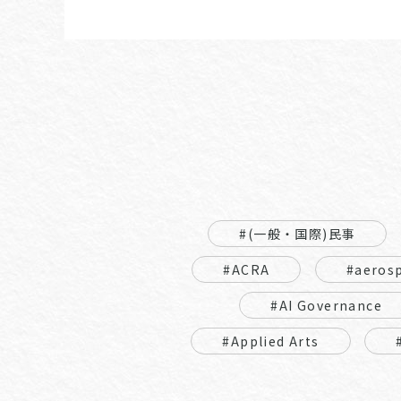
#(一般・国際)民事
#ACRA
#aeros
#AI Governance
#Applied Arts