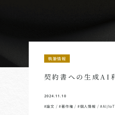
執筆情報
契約書への生成AI
2024.11.10
#論文
/
#著作権
/
#個人情報
/
#AI/Io