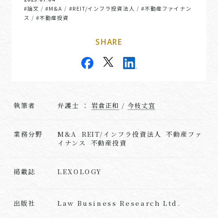
#論文
#M&A
#REIT/インフラ投資法人
#不動産ファイナン
/
/
/
ス
#不動産投資
/
SHARE
執筆者
弁護士 ：
岩倉正和
/
今枝丈宜
業務分野
M&A REIT/インフラ投資法人 不動産ファ
イナンス 不動産投資
LEXOLOGY
掲載誌
Law Business Research Ltd.
出版社