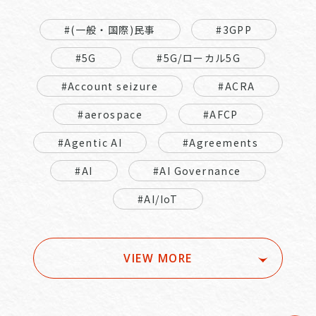
#(一般・国際)民事
#3GPP
#5G
#5G/ローカル5G
#Account seizure
#ACRA
#aerospace
#AFCP
#Agentic AI
#Agreements
#AI
#AI Governance
#AI/IoT
VIEW MORE