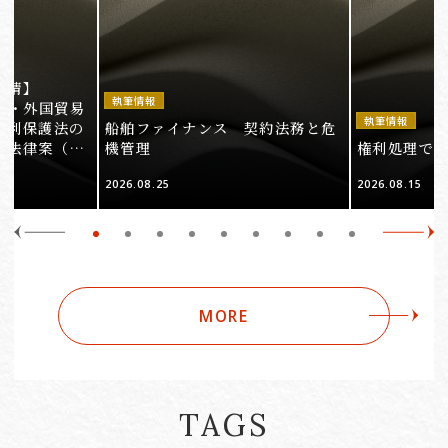
事情】
執筆情報
法・外国貿易
執筆情報
権利保護法の
船舶ファイナンス 契約法務と危
る法律案（そ
機管理
権利処理でロケ
2026.08.25
2026.08.15
MORE
TAGS