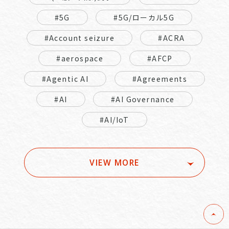
#5G
#5G/ローカル5G
#Account seizure
#ACRA
#aerospace
#AFCP
#Agentic AI
#Agreements
#AI
#AI Governance
#AI/IoT
VIEW MORE