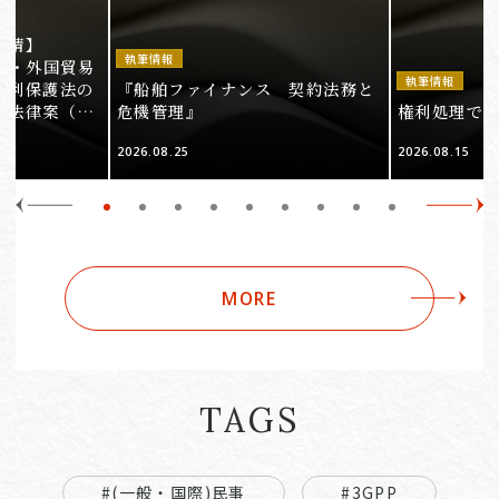
事情】
執筆情報
法・外国貿易
執筆情報
権利保護法の
『船舶ファイナンス 契約法務と
る法律案（そ
危機管理』
権利処理でロケ
2026.08.25
2026.08.15
MORE
TAGS
#(一般・国際)民事
#3GPP