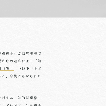
取引適正化が政府主導で
特許庁の連名により「
知
針（案）
」（以下「本指
終え、今後は寄せられた
に対する、知的財産権、
としています。当事務所