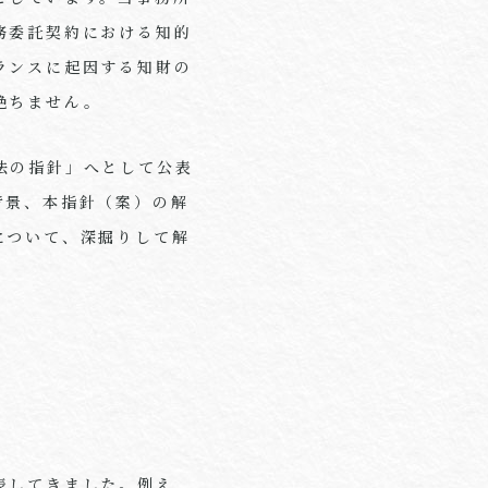
務委託契約における知的
ランスに起因する知財の
絶ちません。
法の指針」へとして公表
背景、本指針（案）の解
について、深掘りして解
表してきました。例え