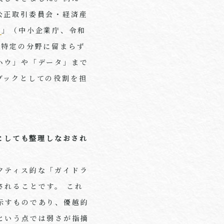
公正取引委員会・経済産
ン
」（中小企業庁、令和
、特定の分野に留まらず
ハウ」や「データ」まで
ブックとしての役割を担
としても整理しなおされ
クティス的な「ガイドラ
されることです。 これ
示すものであり、優越的
という点では弱さが指摘