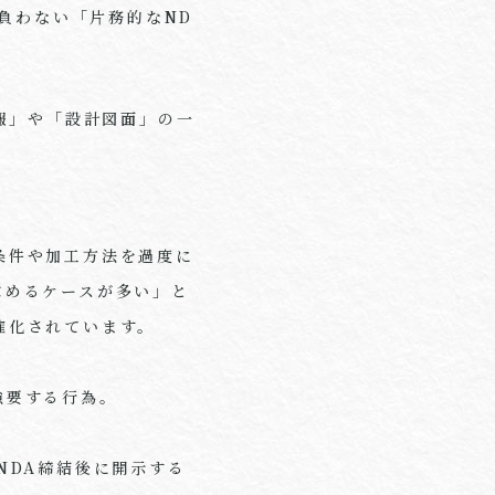
負わない「片務的なND
報」や「設計図面」の一
条件や加工方法を過度に
求めるケースが多い」と
確化されています。
強要する行為。
NDA締結後に開示する