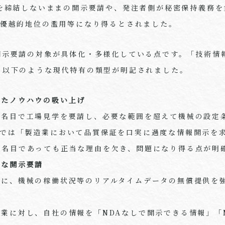
を締結しないままの開示要請や、発注者側が秘密保持義務を
、優越的地位の濫用等になり得るとされました。
開示要請の対象が具体化・多様化している点です。「技術情
、以下のような現代特有の類型が明記されました。
したノウハウの吸い上げ
の名目で工場見学を要請し、必要な範囲を超えて機械の設定
Gでは「製造業において品質保証を口実に過度な情報開示を
た名目であっても正当な理由を欠き、問題になり得る点が明
的な開示要請
係に、機械の稼働状況等のリアルタイムデータの無償提供を
業に対し、自社の情報を「NDAなしで開示できる情報」「