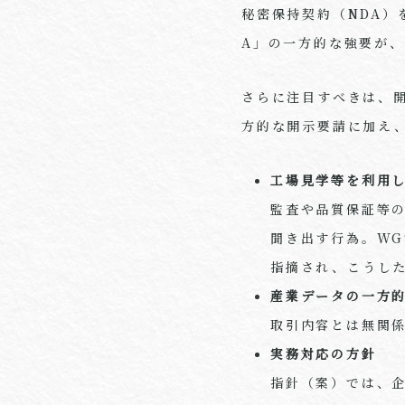
秘密保持契約（NDA）
A」の一方的な強要が
さらに注目すべきは、
方的な開示要請に加え
工場見学等を利用
監査や品質保証等
聞き出す行為。W
指摘され、こうし
産業データの一方
取引内容とは無関
実務対応の方針
指針（案）では、企