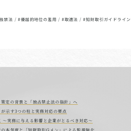
#独禁法
/
#優越的地位の濫用
/
#取適法
/
#知財取引ガイドライン
）策定の背景と「独占禁止法の指針」へ
）が示す3つの柱と実務対応の要点
点 ～実務に与える影響と企業がとるべき対応～
行の本気度と「知財取引Gメン」による監視強化