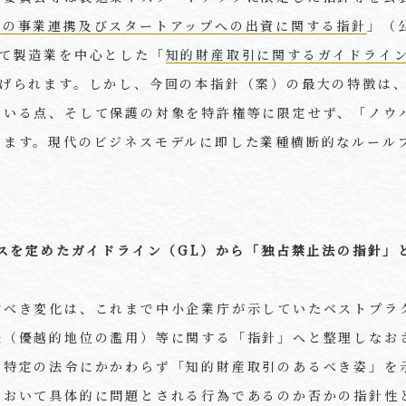
との事業連携及びスタートアップへの出資に関する指針
」（
して製造業を中心とした「
知的財産取引に関するガイドライ
挙げられます。しかし、今回の本指針（案）の最大の特徴は
ている点、そして保護の対象を特許権等に限定せず、「ノウ
ります。現代のビジネスモデルに即した業種横断的なルール
ィスを定めたガイドライン（GL）から「独占禁止法の指針」
すべき変化は、これまで中小企業庁が示していたベストプラ
法（優越的地位の濫用）等に関する「指針」へと整理しなお
、特定の法令にかかわらず「知的財産取引のあるべき姿」を
において具体的に問題とされる行為であるのか否かの指針性