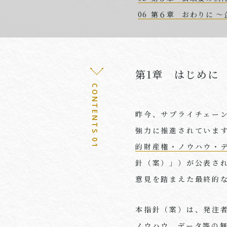
第６章 おわりに 
第1章 はじめに
CONTENTS 01
昨今、サプライチェー
強力に推進されていま
的財産権・ノウハウ・
針（案）」）が公表され
意見を踏まえた最終的
本指針（案）は、発注
ノウハウ、データ等の