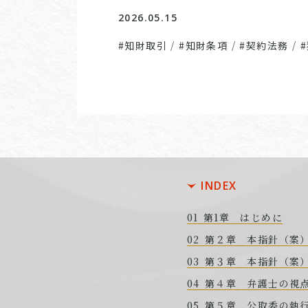
2026.05.15
#知財取引
/
#知財条項
/
#契約法務
/
INDEX
第1章 はじめに
第２章 本指針（案
第３章 本指針（案
第４章 弁護士の視
第５章 公取委の執