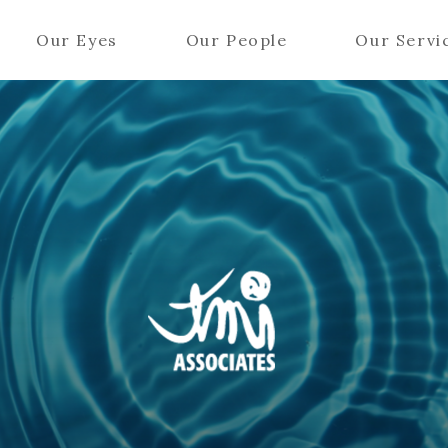
Our Eyes
Our People
Our Servi