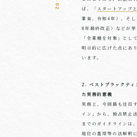
ば、「
スタートアップ
業省、令和4年）、そ
8年最終改正）などが
「全業種を対象」とし
明示的に広げた点にあ
います。
2. ベストプラックテ
た実務的意義
実務上、今回最も注目
イン」から、独占禁止
までのガイドラインは
地位の濫用等の法解釈