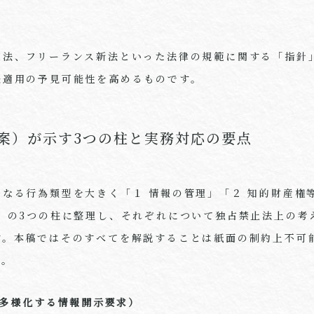
適法、フリーランス新法といった法律の規範に関する「指針
法適用の予見可能性を高めるものです。
案）が示す3つの柱と実務対応の要点
なる行為類型を大きく「１ 情報の管理」「２ 知的財産権
型」の3つの柱に整理し、それぞれについて独占禁止法上の考
す。本稿ではそのすべてを解説することは紙面の制約上不可
す。
Aと多様化する情報開示要求）