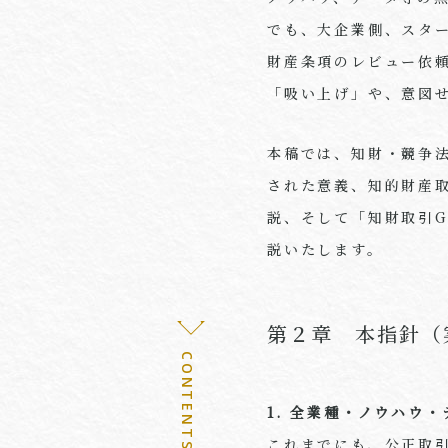
でも、大企業側、スタ
財産条項のレビュー依
「吸い上げ」や、意図
本稿では、知財・競争
された意義、知的財産
説、そして「知財取引
説いたします。
第２章 本指針（
CONTENTS 02
1. 全業種・ノウハウ
これまでにも、公正取