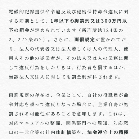
電磁的記録提供命令違反及び秘密保持命令違反に対
する罰則として、
1年以下の拘禁刑又は300万円以
下の罰金
が定められています（新刑訴法124条の
2、222条の2）。さらに、
両罰規定
が置かれてお
り、法人の代表者又は法人若しくは人の代理人、使
用人その他の従業者が、その法人又は人の業務に関
して違反行為をしたときは、行為者を罰するほか、
当該法人又は人に対しても罰金刑が科されます。
両罰規定の存在は、企業として、自社の役職員が命
令対応を誤って違反となった場合に、企業自身が処
罰される可能性があることを意味します。これは、
対応マニュアルの整備、関係部門への周知、対応窓
口の一元化等の社内体制構築を、
法令遵守上の積極