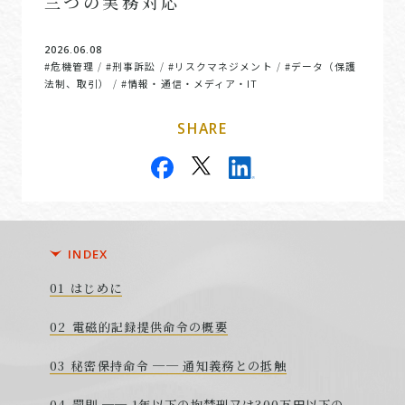
三つの実務対応
2026.06.08
#危機管理
#刑事訴訟
#リスクマネジメント
#データ（保護
/
/
/
法制、取引）
#情報・通信・メディア・IT
/
SHARE
INDEX
はじめに
電磁的記録提供命令の概要
秘密保持命令 ── 通知義務との抵触
罰則 ── 1年以下の拘禁刑又は300万円以下の