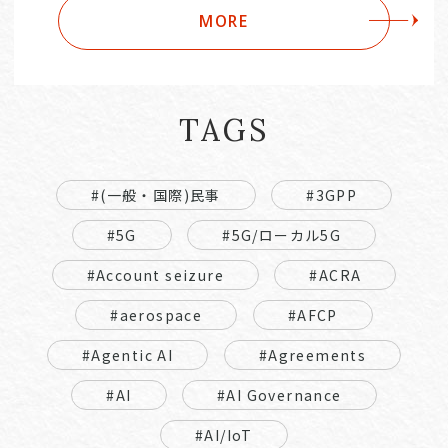
MORE
TAGS
#(一般・国際)民事
#3GPP
#5G
#5G/ローカル5G
#Account seizure
#ACRA
#aerospace
#AFCP
#Agentic AI
#Agreements
#AI
#AI Governance
#AI/IoT