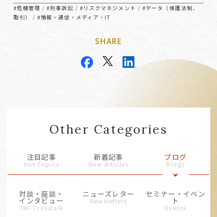
#危機管理
#刑事訴訟
#リスクマネジメント
#データ（保護法制、
/
/
/
取引）
#情報・通信・メディア・IT
/
SHARE
Other Categories
注目記事
新着記事
ブログ
Hot Topics
New Articles
Blogs
対談・座談・
ニューズレター
セミナー・イベン
インタビュー
ト
Newsletters
TMI Crosstalk
Events