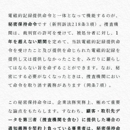
電磁的記録提供命令と一体となって機能するのが、
秘密保持命令
です（新刑訴法218条3項）。捜査機
関は、裁判官の許可を受けて、被処分者に対し、
1
年を超えない期間
を定めて、当該電磁的記録提供命
令を受けたこと及び提供を命じられた電磁的記録を
提供し又は提供しなかったことを、みだりに漏らし
てはならない旨を命ずることができます。なお、秘
密にする必要がなくなったときは、捜査機関におい
て命令を取り消す義務があります（同条7項）。
この秘密保持命令は、企業法務実務上、極めて重要
な論点をもたらします。すなわち、
顧客・取引先デ
ータを第三者（捜査機関を含む）に提供した場合の
通知義務を契約上負っている事業者は、秘密保持命