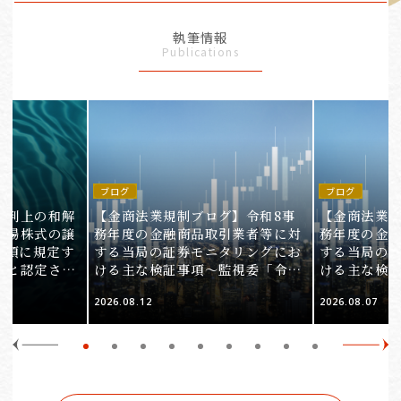
執筆情報
Publications
ブログ
ブログ
裁判上の和解
【金商法業規制ブログ】令和8事
【金商法業規
上場株式の譲
務年度の金融商品取引業者等に対
務年度の金
1項に規定す
する当局の証券モニタリングにお
する当局の
ると認定され
ける主な検証事項～監視委「令和
ける主な検
服審判所裁決
8事務年度 証券モニタリング基本
8事務年度 
2026.08.12
2026.08.07
裁(所)令7第
方針」の解説～（第2回）
方針」の解説