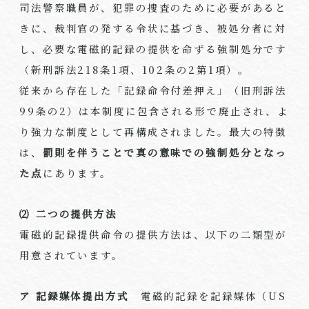
司法警察職員が、犯罪の捜査のために必要があると
きに、裁判官の発する令状に基づき、被処分者に対
し、必要な電磁的記録の提供を命ずる強制処分です
（新刑訴法218条1項、102条の2第1項）。
従来から存在した「記録命令付差押え」（旧刑訴法
99条の2）は本制度に包含される形で廃止され、よ
り強力な制度として再構成されました。最大の特徴
は、
罰則を伴うことで真の意味での強制処分となっ
た点
にあります。
⑵ 二つの提供方法
電磁的記録提供命令の提供方法は、以下の二類型が
用意されています。
ア 記録媒体提出方式
電磁的記録を記録媒体（US