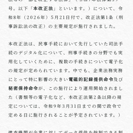
号。以下「
本改正法
」といいます。）について、令
和8年（2026年）5月21日付で、改正法第1条（刑
事訴訟法の改正）の主要規定が施行されました。
本改正法は、民事手続において先行していた司法手
続のデジタル化について、刑事手続きの分野でも実
用化していくために、複数の手続きについて電子化
の規定が定められています。中でも、企業法務実務
にとって特に影響の大きい
電磁的記録提供命令
及び
秘密保持命令
が、この施行により運用開始されまし
た（書類等の電子化など、本改正法第2条以降の規
定については、令和9年3月31日までの間で政令で
定める日に施行されることが予定されています。）
捜査機関が企業に対してデータ提供を強制できる制