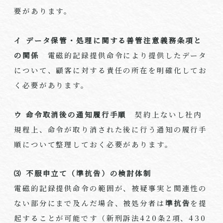
要があります。
イ データ保管・処理に関する善管注意義務条項と
の関係
電磁的記録提供命令により提供したデータ
について、顧客に対する責任の所在を明確化してお
く必要があります。
ウ 命令取消後の通知履行手順
契約上ないし社内
規程上、命令が取り消された後に行う通知の履行手
順について整理しておく必要があります。
⑶ 不服申立て（準抗告）の検討体制
電磁的記録提供命令の範囲が、被疑事実と関連性の
ない部分にまで及んだ場合、被処分者は
準抗告
を提
起することが可能です（新刑訴法420条2項、430