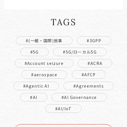
TAGS
#(一般・国際)民事
#3GPP
#5G
#5G/ローカル5G
#Account seizure
#ACRA
#aerospace
#AFCP
#Agentic AI
#Agreements
#AI
#AI Governance
#AI/IoT