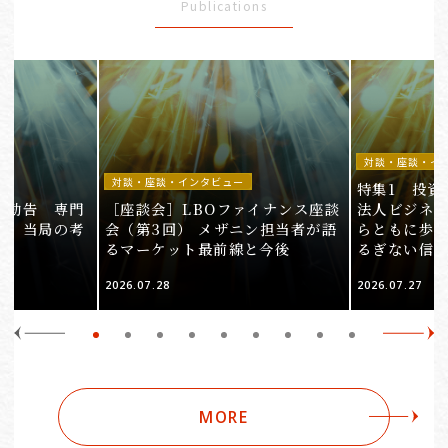
Publications
対談・座談・イ
対談・座談・インタビュー
特集1 投資
止勧告 専門
［座談会］LBOファイナンス座談
法人ビジネ
明、当局の考
会（第3回） メザニン担当者が語
らともに歩ん
るマーケット最前線と今後
るぎない信
2026.07.28
2026.07.27
MORE