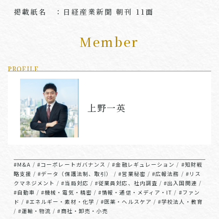
掲載紙名 ：日経産業新聞 朝刊
11
面
Member
PROFILE
上野一英
#M&A
#コーポレートガバナンス
#金融レギュレーション
#知財戦
/
/
/
略支援
#データ（保護法制、取引）
#営業秘密
#広報法務
#リス
/
/
/
/
クマネジメント
#当局対応
#従業員対応、社内調査
#出入国関連
/
/
/
/
#自動車
#機械・電気・精密
#情報・通信・メディア・IT
#ファン
/
/
/
ド
#エネルギー・素材・化学
#医薬・ヘルスケア
#学校法人・教育
/
/
/
#運輸・物流
#商社・卸売・小売
/
/