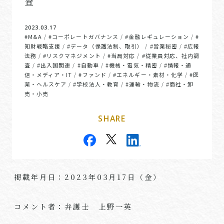
査
2023.03.17
#M&A
#コーポレートガバナンス
#金融レギュレーション
#
/
/
/
知財戦略支援
#データ（保護法制、取引）
#営業秘密
#広報
/
/
/
法務
#リスクマネジメント
#当局対応
#従業員対応、社内調
/
/
/
査
#出入国関連
#自動車
#機械・電気・精密
#情報・通
/
/
/
/
信・メディア・IT
#ファンド
#エネルギー・素材・化学
#医
/
/
/
薬・ヘルスケア
#学校法人・教育
#運輸・物流
#商社・卸
/
/
/
売・小売
SHARE
掲載年月日：2023年03月17日（金）
コメント者：弁護士 上野一英