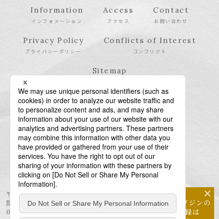
Information
Access
Contact
インフォメーション
アクセス
お問い合わせ
Privacy Policy
Conflicts of Interest
プライバシーポリシー
コンフリクト
Sitemap
サイトマップ
×
〒106-6123 東京都港区六本木6-10-1 六本木ヒルズ森タワー23
メールマガジンの
階
配信登録は
03-6438-5511（代表） / 03-6438-5611（特許・商標）