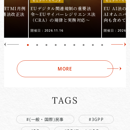
セミナー・イベント
セミナー・イベ
9回TMI月例
EUデジタル関連規制の重要法
EU AI法
保護法改正法
令〜EUサイバーレジリエンス法
AIオムニバ
（CRA）の規律と実務対応〜
向も含めて
開催日：2026.11.16
開催日：2026.10
MORE
TAGS
#(一般・国際)民事
#3GPP