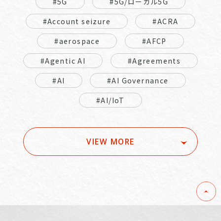
#5G
#5G/ローカル5G
#Account seizure
#ACRA
#aerospace
#AFCP
#Agentic AI
#Agreements
#AI
#AI Governance
#AI/IoT
VIEW MORE