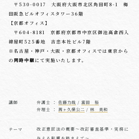
〒530-0017 大阪府大阪市北区角田町8-1 梅
田阪急ビルオフィスタワー36階
【京都オフィス】
〒604-8181 京都府京都市中京区御池高倉西入
綿屋町525番地 吉忠本社ビル7階
※名古屋・神戸・大阪・京都オフィスでは東京から
の
同時中継
にて実施いたします。
講師
弁護士 ：
佐藤力哉
/
富田 裕
弁理⼠ ：
茜ヶ久保公二
/
林 美和
改正意匠法の概要～改訂審査基準・実務に
テーマ
与える影響を踏まえて～