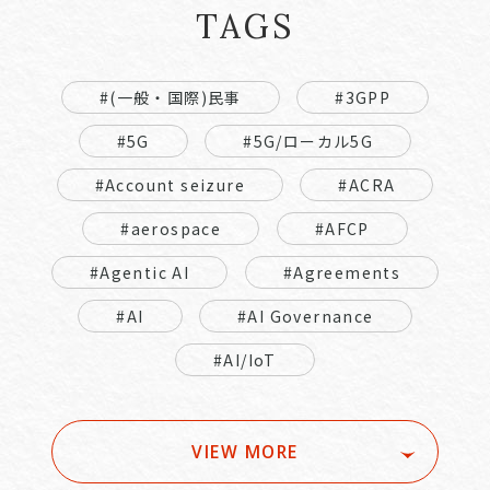
TAGS
#(一般・国際)民事
#3GPP
#5G
#5G/ローカル5G
#Account seizure
#ACRA
#aerospace
#AFCP
#Agentic AI
#Agreements
#AI
#AI Governance
#AI/IoT
VIEW MORE