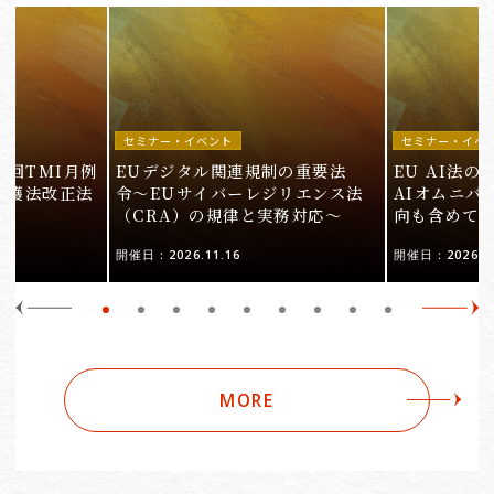
セミナー・イベント
セミナー・イベ
9回TMI月例
EUデジタル関連規制の重要法
EU AI法
保護法改正法
令〜EUサイバーレジリエンス法
AIオムニバ
（CRA）の規律と実務対応〜
向も含めて
開催日：2026.11.16
開催日：2026.10
MORE