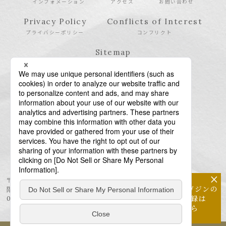
インフォメーション
アクセス
お問い合わせ
Privacy Policy
Conflicts of Interest
プライバシーポリシー
コンフリクト
Sitemap
サイトマップ
×
〒106-6123 東京都港区六本木6-10-1 六本木ヒルズ森タワー23
メールマガジンの
階
配信登録は
03-6438-5511（代表） / 03-6438-5611（特許・商標）
こちら