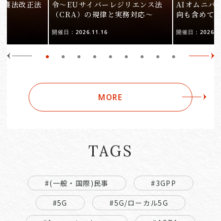
保護法改正法
令〜EUサイバーレジリエンス法
AIオムニバ
（CRA）の規律と実務対応〜
向も含めて
開催日：2026.11.16
開催日：2026.10
MORE
TAGS
#(一般・国際)民事
#3GPP
#5G
#5G/ローカル5G