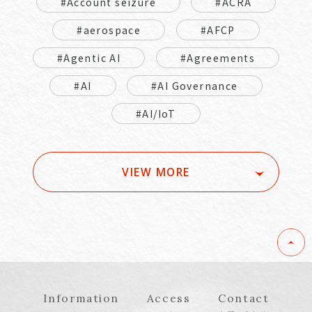
#Account seizure
#ACRA
#aerospace
#AFCP
#Agentic AI
#Agreements
#AI
#AI Governance
#AI/IoT
VIEW MORE
Information
Access
Contact