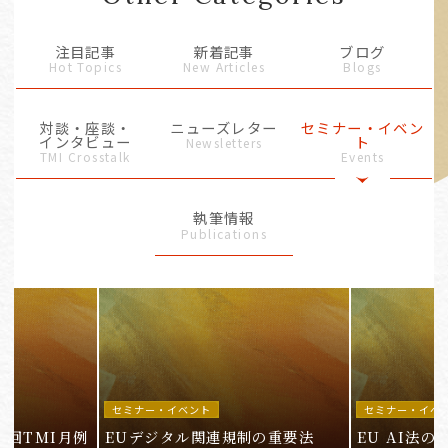
注目記事
新着記事
ブログ
Hot Topics
New Articles
Blogs
対談・座談・
ニューズレター
セミナー・イベン
インタビュー
ト
Newsletters
TMI Crosstalk
Events
執筆情報
Publications
セミナー・イベント
セミナー・イベ
9回TMI月例
EUデジタル関連規制の重要法
EU AI法