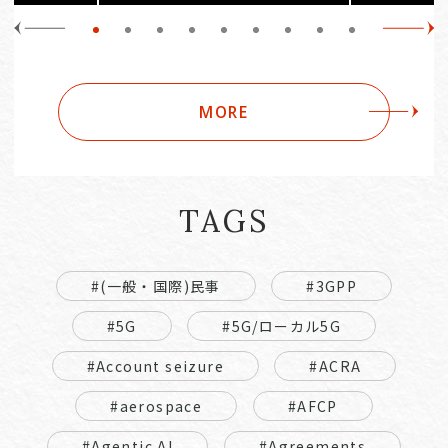
MORE
TAGS
#(一般・国際)民事
#3GPP
#5G
#5G/ローカル5G
#Account seizure
#ACRA
#aerospace
#AFCP
#Agentic AI
#Agreements