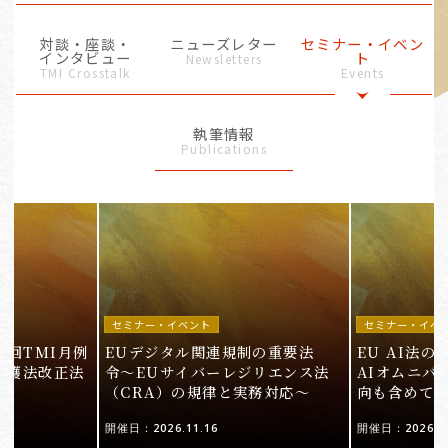
対談・座談・
ニューズレター
セミナー・イベン
インタビュー
ト
Newsletters
TMI Crosstalk
Events
執筆情報
Publications
セミナー・イベント
セミナー・イベ
9回TMI月例
EUデジタル関連規制の重要法
EU AI法
保護法改正法
令〜EUサイバーレジリエンス法
AIオムニバ
（CRA）の規律と実務対応〜
向も含めて
開催日：2026.11.16
開催日：2026.10