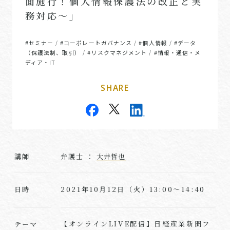
面施行！個人情報保護法の改正と実
務対応～」
#セミナー
#コーポレートガバナンス
#個人情報
#データ
/
/
/
（保護法制、取引）
#リスクマネジメント
#情報・通信・メ
/
/
ディア・IT
SHARE
講師
弁護士 ：
大井哲也
2021年10月12日（火）13:00～14:40
日時
【オンラインLIVE配信】日経産業新聞フ
テーマ