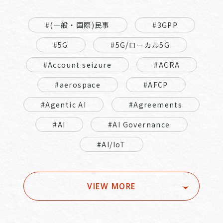
#(一般・国際)民事
#3GPP
#5G
#5G/ローカル5G
#Account seizure
#ACRA
#aerospace
#AFCP
#Agentic AI
#Agreements
#AI
#AI Governance
#AI/IoT
VIEW MORE