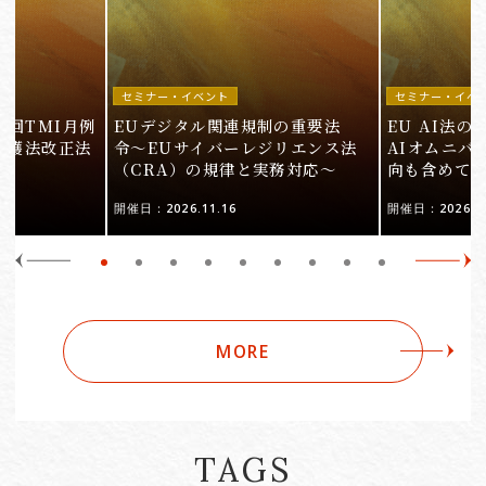
セミナー・イベント
セミナー・イベ
9回TMI月例
EUデジタル関連規制の重要法
EU AI法
保護法改正法
令〜EUサイバーレジリエンス法
AIオムニバ
（CRA）の規律と実務対応〜
向も含めて
開催日：2026.11.16
開催日：2026.10
MORE
TAGS