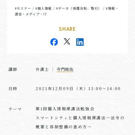
#セミナー
#個人情報
#データ（保護法制、取引）
#情報・
/
/
/
通信・メディア・IT
SHARE
講師
弁護士 ：
寺門峻佑
2021年12月09日（木）13:00～14:00
日時
第1回個人情報保護法勉強会
テーマ
スマートシティと個人情報保護法～法令の
概要と体制整備の進め方～