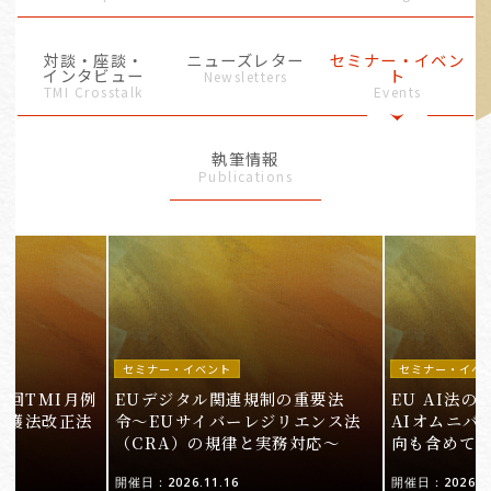
対談・座談・
ニューズレター
セミナー・イベン
インタビュー
ト
Newsletters
TMI Crosstalk
Events
執筆情報
Publications
セミナー・イベント
セミナー・イベ
9回TMI月例
EUデジタル関連規制の重要法
EU AI法
保護法改正法
令〜EUサイバーレジリエンス法
AIオムニバ
（CRA）の規律と実務対応〜
向も含めて
開催日：2026.11.16
開催日：2026.10