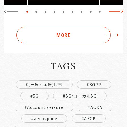
MORE
TAGS
#(一般・国際)民事
#3GPP
#5G
#5G/ローカル5G
#Account seizure
#ACRA
#aerospace
#AFCP