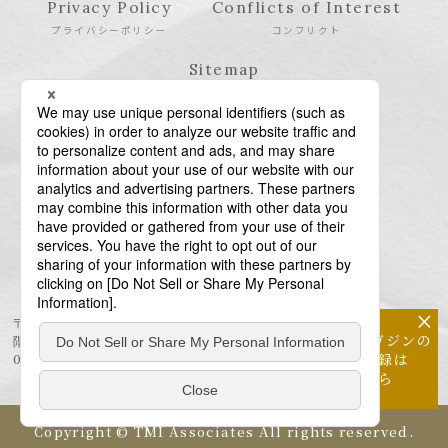
Privacy Policy
Conflicts of Interest
プライバシーポリシー
コンフリクト
Sitemap
サイトマップ
×
〒106-6123 東京都港区六本木6-10-1 六本木ヒルズ森タワー23
メールマガジンの
階
配信登録は
03-6438-5511（代表） / 03-6438-5611（特許・商標）
こちら
Copyright © TMI Associates All rights reserved.