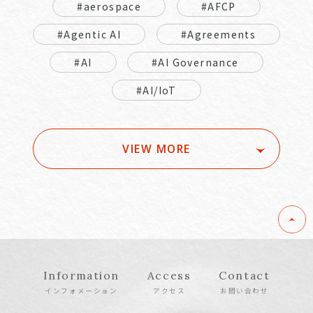
#aerospace
#AFCP
#Agentic AI
#Agreements
#AI
#AI Governance
#AI/IoT
VIEW MORE
Information
Access
Contact
インフォメーション
アクセス
お問い合わせ