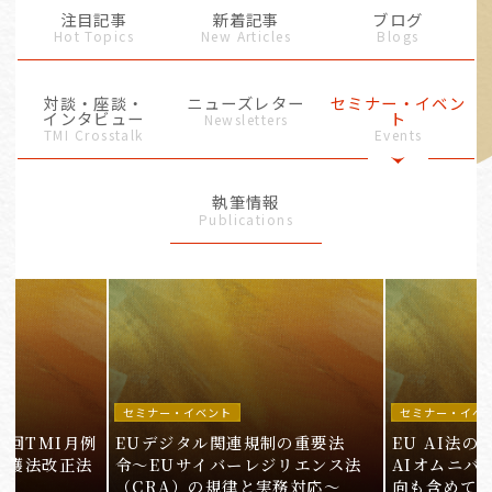
注目記事
新着記事
ブログ
Hot Topics
New Articles
Blogs
対談・座談・
ニューズレター
セミナー・イベン
インタビュー
ト
Newsletters
TMI Crosstalk
Events
執筆情報
Publications
セミナー・イベント
セミナー・イベ
9回TMI月例
EUデジタル関連規制の重要法
EU AI法
保護法改正法
令〜EUサイバーレジリエンス法
AIオムニバ
（CRA）の規律と実務対応〜
向も含めて