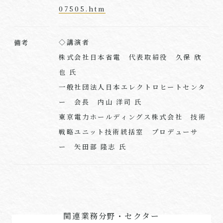
07505.htm
◇講演者
備考
株式会社日本省電 代表取締役 久保 欣
也 氏
一般社団法人日本エレクトロヒートセンタ
ー 会長 内山 洋司 氏
東京電力ホールディングス株式会社 技術
戦略ユニット技術統括室 プロデューサ
ー 矢田部 隆志 氏
関連業務分野・セクター