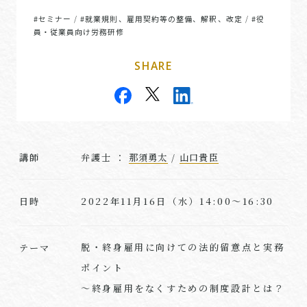
#セミナー
#就業規則、雇用契約等の整備、解釈、改定
#役
/
/
員・従業員向け労務研修
SHARE
講師
弁護士 ：
那須勇太
/
山口貴臣
2022年11月16日（水）14:00～16:30
日時
脱・終身雇用に向けての法的留意点と実務
テーマ
ポイント
～終身雇用をなくすための制度設計とは？