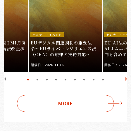
セミナー・イベント
セミナー・イベ
9回TMI月例
EUデジタル関連規制の重要法
EU AI法
保護法改正法
令〜EUサイバーレジリエンス法
AIオムニバ
（CRA）の規律と実務対応〜
向も含めて
開催日：2026.11.16
開催日：2026.10
MORE