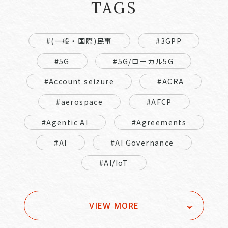
TAGS
#(一般・国際)民事
#3GPP
#5G
#5G/ローカル5G
#Account seizure
#ACRA
#aerospace
#AFCP
#Agentic AI
#Agreements
#AI
#AI Governance
#AI/IoT
VIEW MORE