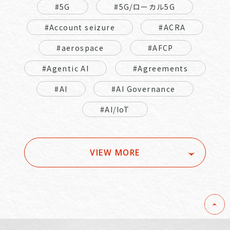
#5G
#5G/ローカル5G
#Account seizure
#ACRA
#aerospace
#AFCP
#Agentic AI
#Agreements
#AI
#AI Governance
#AI/IoT
VIEW MORE