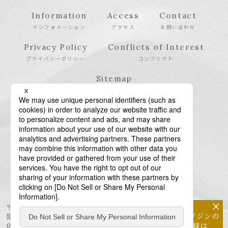
Information
Access
Contact
インフォメーション
アクセス
お問い合わせ
Privacy Policy
Conflicts of Interest
プライバシーポリシー
コンフリクト
Sitemap
サイトマップ
×
〒106-6123 東京都港区六本木6-10-1 六本木ヒルズ森タワー23
メールマガジンの
階
配信登録は
03-6438-5511（代表） / 03-6438-5611（特許・商標）