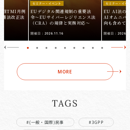
セミナー・イベント
セミナー・イベ
9回TMI月例
EUデジタル関連規制の重要法
EU AI法
保護法改正法
令〜EUサイバーレジリエンス法
AIオムニバ
（CRA）の規律と実務対応〜
向も含めて
開催日：2026.11.16
開催日：2026.10
MORE
TAGS
#(一般・国際)民事
#3GPP