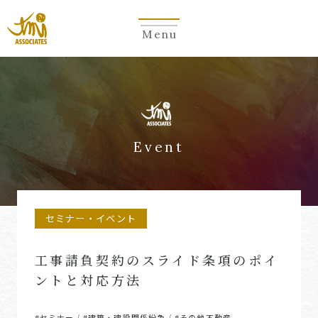
Menu
Event
セミナー・イベント
工事請負契約のスライド条項のポイ
ントと対応方法
#セミナー
#建築・建設関係紛争
#その他不動産
/
/