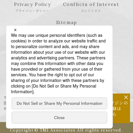
Privacy Policy
Conflicts of Interest
プライバシーポリシー
コンフリクト
Sitemap
サイトマップ
×
〒106-6123 東京都港区六本木6-10-1 六本木ヒルズ森タワー23
メールマガジンの
階
配信登録は
03-6438-5511（代表） / 03-6438-5611（特許・商標）
こちら
Copyright © TMI Associates All rights reserved.