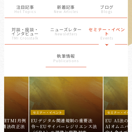
注目記事
新着記事
ブログ
Hot Topics
New Articles
Blogs
対談・座談・
ニューズレター
セミナー・イベン
インタビュー
ト
Newsletters
TMI Crosstalk
Events
執筆情報
Publications
セミナー・イベント
セミナー・イベ
9回TMI月例
EUデジタル関連規制の重要法
EU AI法
保護法改正法
令〜EUサイバーレジリエンス法
AIオムニバ