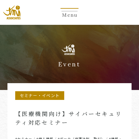
Menu
Event
セミナー・イベント
【医療機関向け】サイバーセキュリ
ティ対応セミナー
#セミナー
#個人情報
#データ（保護法制、取引）
#情報・
/
/
/