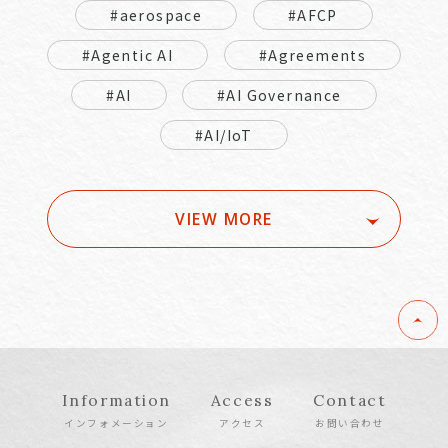
#aerospace
#AFCP
#Agentic AI
#Agreements
#AI
#AI Governance
#AI/IoT
VIEW MORE
Information
Access
Contact
インフォメーション
アクセス
お問い合わせ