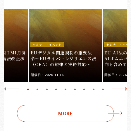
セミナー・イベント
セミナー・イベ
9回TMI月例
EUデジタル関連規制の重要法
EU AI法
保護法改正法
令〜EUサイバーレジリエンス法
AIオムニバ
（CRA）の規律と実務対応〜
向も含めて
開催日：2026.11.16
開催日：2026.10
MORE