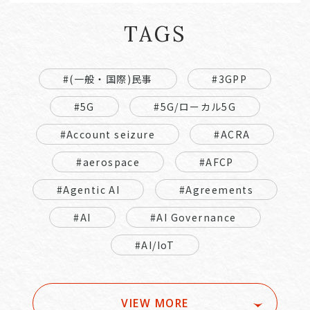
TAGS
#(一般・国際)民事
#3GPP
#5G
#5G/ローカル5G
#Account seizure
#ACRA
#aerospace
#AFCP
#Agentic AI
#Agreements
#AI
#AI Governance
#AI/IoT
VIEW MORE