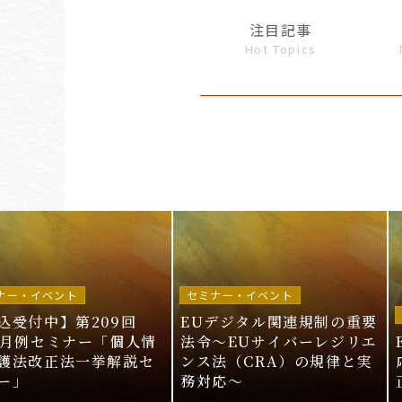
注目記事
Hot Topics
ナー・イベント
セミナー・イベント
込受付中】第209回
EUデジタル関連規制の重要
I月例セミナー「個人情
法令〜EUサイバーレジリエ
護法改正法一挙解説セ
ンス法（CRA）の規律と実
ー」
務対応〜