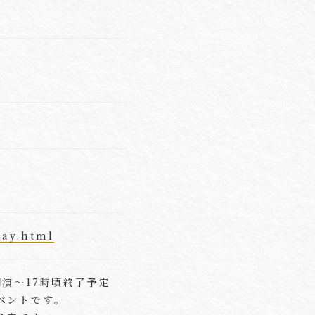
day.html
開演～17時頃終了予定
ベントです。