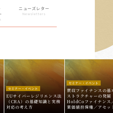
・
ニューズレター
ー
Newsletters
k
セミナー・イベント
セミナー・イベント
買収ファイナンスの基
EUサイバーレジリエンス法
ストラクチャーの発展 
ル
（CRA）の基礎知識と実務
HoldCoファイナンス
対応の考え方
業価値担保権／アセッ
活用〜