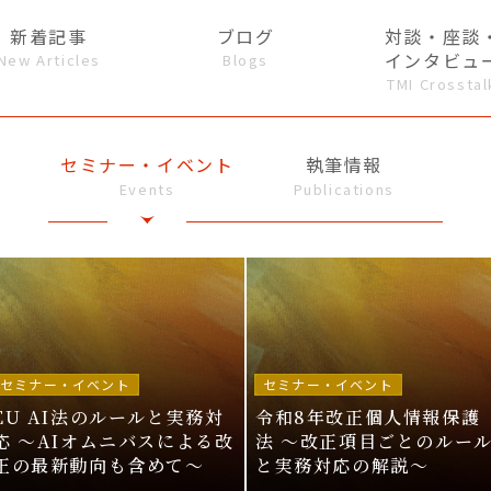
新着記事
ブログ
対談・座談
インタビュ
New Articles
Blogs
TMI Crosstal
セミナー・イベント
執筆情報
Events
Publications
セミナー・イベント
セミナー・イベント
EU AI法のルールと実務対
令和8年改正個人情報保護
応 〜AIオムニバスによる改
法 〜改正項目ごとのルー
正の最新動向も含めて〜
と実務対応の解説〜