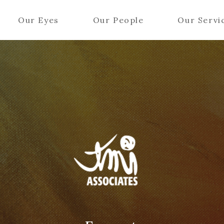
Our Eyes
Our People
Our Servi