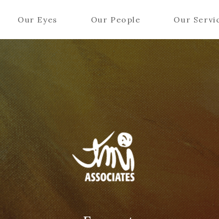
Our Eyes
Our People
Our Servi