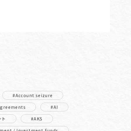
#Account seizure
Agreements
#AI
ント
#AKS
ment / Investment Funds