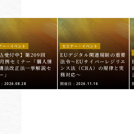
ナー・イベント
セミナー・イベント
込受付中】第209回
EUデジタル関連規制の重要
I月例セミナー「個人情
法令〜EUサイバーレジリエ
護法改正法一挙解説セ
ンス法（CRA）の規律と実
ー」
務対応〜
2026.08.28
開催日：2026.11.16