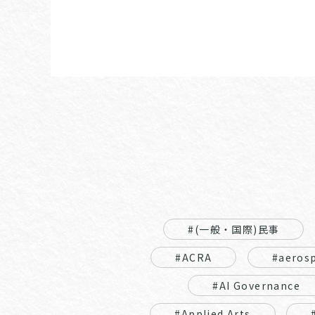
#(一般・国際)民事
#ACRA
#aeros
#AI Governance
#Applied Arts