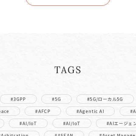
TAGS
#3GPP
#5G
#5G/ローカル5G
pace
#AFCP
#Agentic AI
#
#AI/IoT
#AI/loT
#AIエージェ
#Arbitration
#ASEAN
#Asset Manage