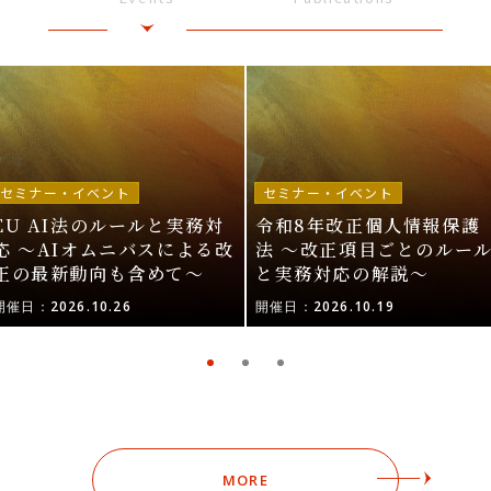
セミナー・イベント
セミナー・イベント
EU AI法のルールと実務対
令和8年改正個人情報保護
応 〜AIオムニバスによる改
法 〜改正項目ごとのルー
正の最新動向も含めて〜
と実務対応の解説〜
開催日：2026.10.26
開催日：2026.10.19
MORE