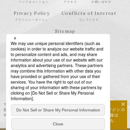
インフォメーション
アクセス
お問い合わせ
Privacy Policy
Conflicts of Interest
プライバシーポリシー
コンフリクト
Sitemap
サイトマップ
×
〒106-6123 東京都港区六本木6-10-1 六本木ヒルズ森タワー23
メールマガジンの
階
配信登録は
03-6438-5511（代表） / 03-6438-5611（特許・商標）
こちら