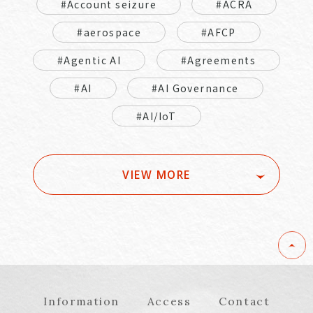
#Account seizure
#ACRA
#aerospace
#AFCP
#Agentic AI
#Agreements
#AI
#AI Governance
#AI/IoT
VIEW MORE
Information
Access
Contact