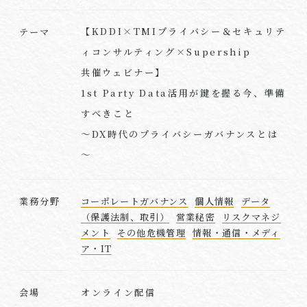
【KDDI×TMIプライバシー＆セキュリテ
テーマ
ィコンサルティング×Supership
共催ウェビナー】
1st Party Data活用が鍵を握る今、準備
すべきこと
～DX時代のプライバシーガバナンスとは
～
業務分野
コーポレートガバナンス
個人情報
データ
（保護法制、取引）
営業秘密
リスクマネジ
メント
その他危機管理
情報・通信・メディ
ア・IT
オンライン配信
会場