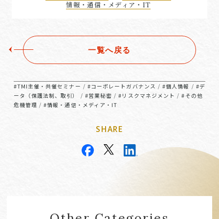
情報・通信・メディア・IT
一覧へ戻る
#TMI主催・共催セミナー
#コーポレートガバナンス
#個人情報
#デ
/
/
/
ータ（保護法制、取引）
#営業秘密
#リスクマネジメント
#その他
/
/
/
危機管理
#情報・通信・メディア・IT
/
SHARE
Other Categories