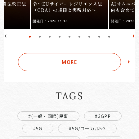
保護法改正法
令〜EUサイバーレジリエンス法
AIオムニバ
（CRA）の規律と実務対応〜
向も含めて
開催日：2026.11.16
開催日：2026.10
MORE
TAGS
#(一般・国際)民事
#3GPP
#5G
#5G/ローカル5G