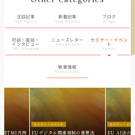
注目記事
新着記事
ブログ
Hot Topics
New Articles
Blogs
対談・座談・
ニューズレター
セミナー・イベン
インタビュー
ト
Newsletters
TMI Crosstalk
Events
執筆情報
Publications
セミナー・イベント
セミナー・イベ
9回TMI月例
EUデジタル関連規制の重要法
EU AI法