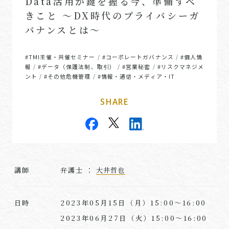
Data活用が鍵を握る今、準備すべ
きこと ～DX時代のプライバシーガ
バナンスとは～
#TMI主催・共催セミナー
#コーポレートガバナンス
#個人情
/
/
報
#データ（保護法制、取引）
#営業秘密
#リスクマネジメ
/
/
/
ント
#その他危機管理
#情報・通信・メディア・IT
/
/
SHARE
講師
弁護士 ：
大井哲也
2023年05月15日（月）15:00～16:00
日時
2023年06月27日（火）15:00～16:00