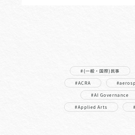
#(一般・国際)民事
#ACRA
#aeros
#AI Governance
#Applied Arts