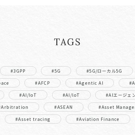
TAGS
#3GPP
#5G
#5G/ローカル5G
pace
#AFCP
#Agentic AI
#
#AI/IoT
#AI/loT
#AIエージェ
#Arbitration
#ASEAN
#Asset Manage
#Asset tracing
#Aviation Finance