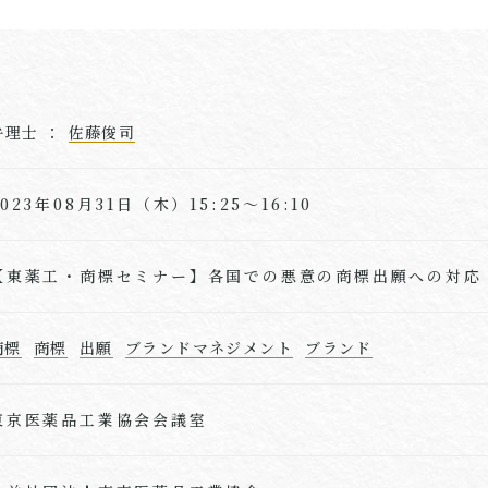
弁理⼠ ：
佐藤俊司
2023年08月31日（木）15:25～16:10
【東薬工・商標セミナー】各国での悪意の商標出願への対応
商標
商標
出願
ブランドマネジメント
ブランド
東京医薬品工業協会会議室