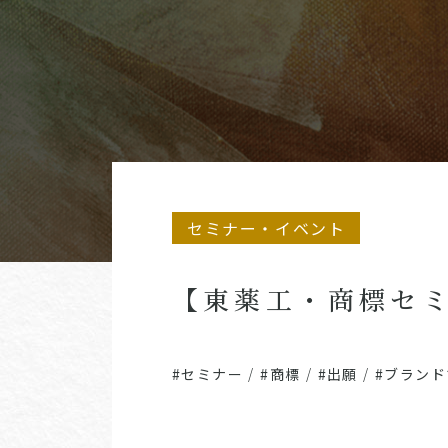
セミナー・イベント
【東薬工・商標セ
#セミナー
/
#商標
/
#出願
/
#ブラン