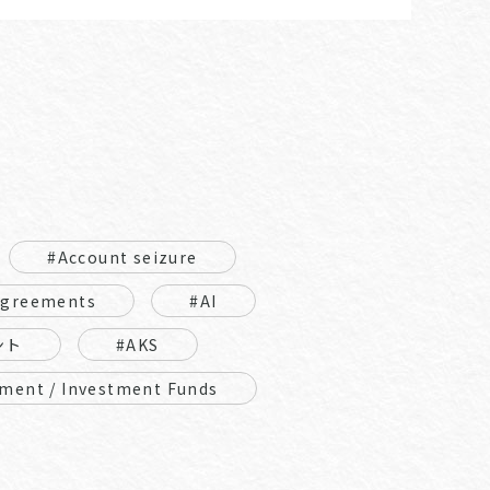
#Account seizure
Agreements
#AI
ント
#AKS
ment / Investment Funds