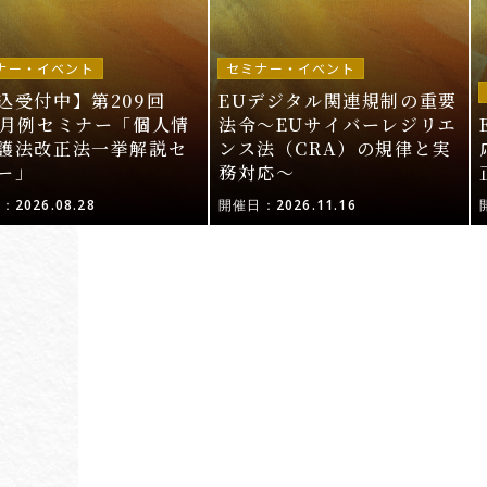
ナー・イベント
セミナー・イベント
込受付中】第209回
EUデジタル関連規制の重要
I月例セミナー「個人情
法令〜EUサイバーレジリエ
護法改正法一挙解説セ
ンス法（CRA）の規律と実
ー」
務対応〜
2026.08.28
開催日：2026.11.16