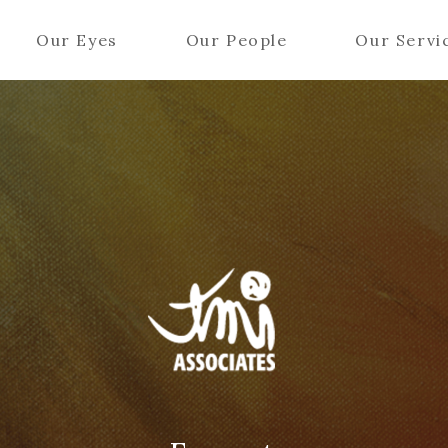
Our Eyes
Our People
Our Servi