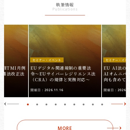
執筆情報
Publications
セミナー・イベント
セミナー・イベ
9回TMI月例
EUデジタル関連規制の重要法
EU AI法
保護法改正法
令〜EUサイバーレジリエンス法
AIオムニバ
（CRA）の規律と実務対応〜
向も含めて
開催日：2026.11.16
開催日：2026.10
MORE