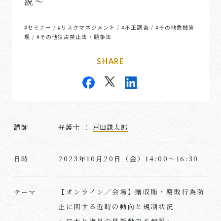
説～
#セミナー
#リスクマネジメント
#不正調査
#その他危機管
/
/
/
理
#その他独占禁止法・競争法
/
SHARE
講師
弁護士 ：
戸田謙太郎
2023年10月20日（金）14:00～16:30
日時
【オンライン／会場】贈収賄・腐敗行為防
テーマ
止に関する近時の動向と規制状況