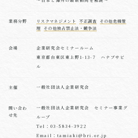
～日本と海外の最新動向を解説～
業務分野
リスクマネジメント
不正調査
その他危機管
理
その他独占禁止法・競争法
企業研究会セミナールーム
会場
東京都台東区東上野1-13-7 ハナブサビ
ル
一般社団法人企業研究会
主催
一般社団法人企業研究会 セミナー事業グ
問い合わ
せ先
ループ
Tel：03-5834-3922
Email：tamiaki@bri.or.jp