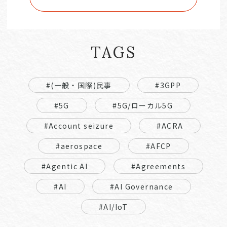
TAGS
#(一般・国際)民事
#3GPP
#5G
#5G/ローカル5G
#Account seizure
#ACRA
#aerospace
#AFCP
#Agentic AI
#Agreements
#AI
#AI Governance
#AI/IoT