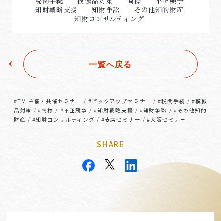
税関手続
模倣品対策
商標
不正競争
知財戦略支援
知財争訟
その他知的財産
知財コンサルティング
一覧へ戻る
#TMI主催・共催セミナー
#ピックアップセミナー
#税関手続
#模倣
/
/
/
品対策
#商標
#不正競争
#知財戦略支援
#知財争訟
#その他知的
/
/
/
/
/
財産
#知財コンサルティング
#支店セミナー
#大阪セミナー
/
/
/
SHARE