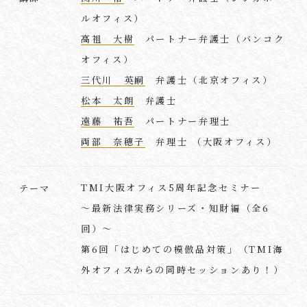
ルオフィス）
高祖 大樹
パートナー弁護士（バンコク
オフィス）
三代川 英嗣
弁護士（北京オフィス）
松本 太朗
弁護士
遠藤 祐吾
パートナー弁理士
両部 奈穂子
弁理士 （大阪オフィス）
TMI大阪オフィス5周年記念セミナー
テーマ
～最新法律実務シリーズ・知財編（全6
回）～
第6回「はじめての模倣品対策」（TMI海
外オフィスからの同時セッションあり！）