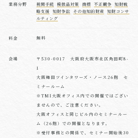
業務分野
税関手続
模倣品対策
商標
不正競争
知財戦
略支援
知財争訟
その他知的財産
知財コンサ
ルティング
無料
料金
〒530-0017 大阪府大阪市北区角田町8-
会場
1
大阪梅田ツインタワーズ・ノース26階 セ
ミナールーム
※TMI大阪オフィス内での開催ではござい
ませんので、ご注意ください。
大阪オフィスと同じビル内のセミナールー
ム（26階）での開催となります。
※受付事務との関係で、セミナー開始後30