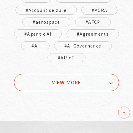
#Account seizure
#ACRA
#aerospace
#AFCP
#Agentic AI
#Agreements
#AI
#AI Governance
#AI/IoT
VIEW MORE