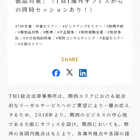
倣品対策」（TMI海外オフィスから
の同時セッションあり！）
#TMI主催・共催セミナー
#ピックアップセミナー
#税関手続
/
/
#模倣品対策
#商標
#不正競争
#知財戦略支援
#知財争
/
/
/
/
/
訟
#その他知的財産
#知財コンサルティング
#支店セミナー
/
/
/
#大阪セミナー
/
SHARE
TMI総合法律事務所は、関西エリアにおける総合
的なリーガルサービスへのご要望により一層お応え
するため、2018年より、関西のビジネスの中心地
である大阪にオフィスを設け、関西においても、弊
所の各国内拠点はもとより、各海外拠点や各国の提