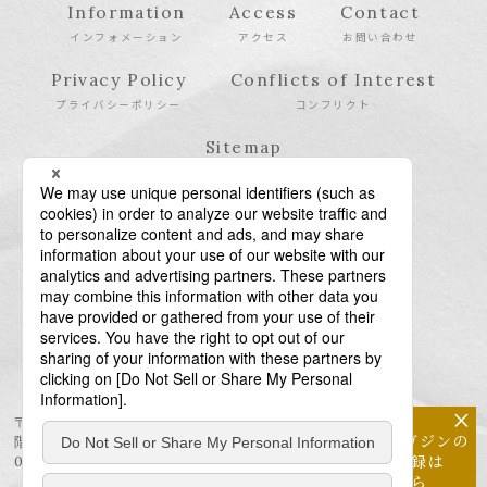
Information
Access
Contact
インフォメーション
アクセス
お問い合わせ
Privacy Policy
Conflicts of Interest
プライバシーポリシー
コンフリクト
Sitemap
サイトマップ
×
〒106-6123 東京都港区六本木6-10-1 六本木ヒルズ森タワー23
メールマガジンの
階
配信登録は
03-6438-5511（代表） / 03-6438-5611（特許・商標）
こちら