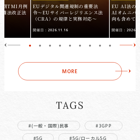
9回TMI月例
EUデジタル関連規制の重要法
EU AI法
保護法改正法
令〜EUサイバーレジリエンス法
AIオムニバ
（CRA）の規律と実務対応〜
向も含めて
開催日：2026.11.16
開催日：2026.10
MORE
TAGS
#(一般・国際)民事
#3GPP
#5G
#5G/ローカル5G