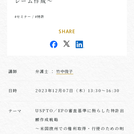
レーム作成～
#セミナー
#特許
/
SHARE
講師
弁護士 ：
竹中俊子
2023年12月07日（木）13:30～16:30
日時
USPTO／EPO審査基準に照らした特許出
テーマ
願作成戦略
～米国欧州での権利取得・行使のための明