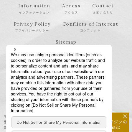
Information
Access
Contact
インフォメーション
アクセス
お問い合わせ
Privacy Policy
Conflicts of Interest
プライバシーポリシー
コンフリクト
Sitemap
サイトマップ
×
〒106-6123 東京都港区六本木6-10-1 六本木ヒルズ森タワー23
メールマガジンの
階
配信登録は
03-6438-5511（代表） / 03-6438-5611（特許・商標）