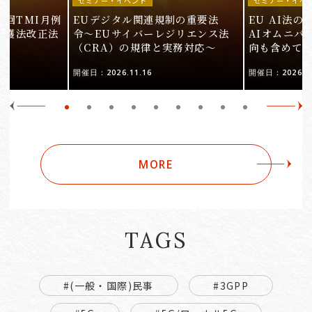
セミナー・イベント
セミナー・イベ
9回TMI月例
EUデジタル関連規制の重要法
EU AI法
保護法改正法
令〜EUサイバーレジリエンス法
AIオムニバ
（CRA）の規律と実務対応〜
向も含めて
開催日：2026.11.16
開催日：2026.10
MORE
TAGS
#(一般・国際)民事
#3GPP