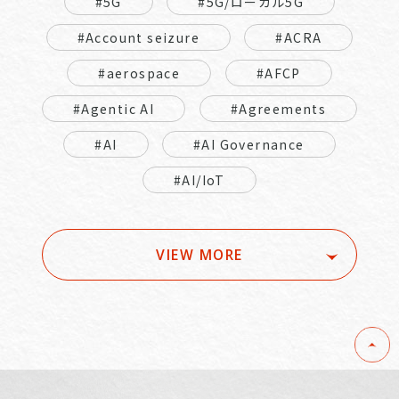
#5G
#5G/ローカル5G
#Account seizure
#ACRA
#aerospace
#AFCP
#Agentic AI
#Agreements
#AI
#AI Governance
#AI/IoT
VIEW MORE