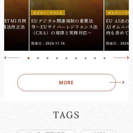
セミナー・イベント
セミナー・イベ
9回TMI月例
EUデジタル関連規制の重要法
EU AI法
保護法改正法
令〜EUサイバーレジリエンス法
AIオムニバ
（CRA）の規律と実務対応〜
向も含めて
開催日：2026.11.16
開催日：2026.10
MORE
TAGS