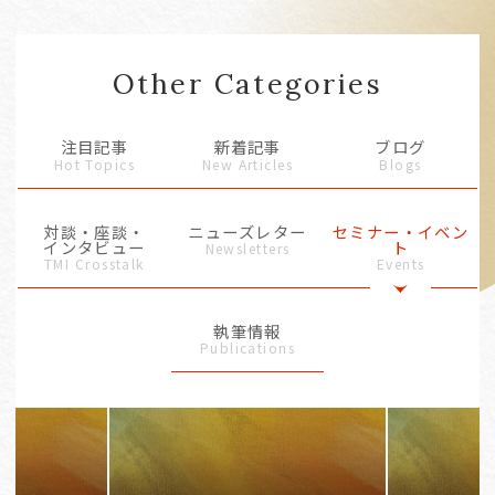
Other Categories
注目記事
新着記事
ブログ
Hot Topics
New Articles
Blogs
対談・座談・
ニューズレター
セミナー・イベン
インタビュー
ト
Newsletters
TMI Crosstalk
Events
執筆情報
Publications