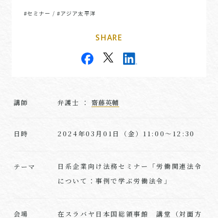
#セミナー
#アジア太平洋
/
SHARE
講師
弁護士 ：
齋藤英輔
2024年03月01日（金）11:00～12:30
日時
日系企業向け法務セミナー「労働関連法令
テーマ
について：事例で学ぶ労働法令」
在スラバヤ日本国総領事館 講堂（対面方
会場