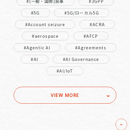
#(一般・国際)民事
#3GPP
#5G
#5G/ローカル5G
#Account seizure
#ACRA
#aerospace
#AFCP
#Agentic AI
#Agreements
#AI
#AI Governance
#AI/IoT
VIEW MORE