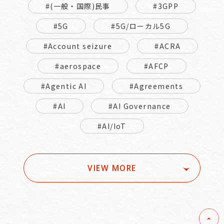
#(一般・国際)民事
#3GPP
#5G
#5G/ローカル5G
#Account seizure
#ACRA
#aerospace
#AFCP
#Agentic AI
#Agreements
#AI
#AI Governance
#AI/IoT
VIEW MORE