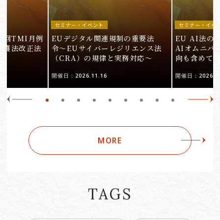
セミナー・イベント
セミナー・イベ
9回TMI月例
EUデジタル関連規制の重要法
EU AI法
保護法改正法
令〜EUサイバーレジリエンス法
AIオムニバ
（CRA）の規律と実務対応〜
向も含めて
開催日：2026.11.16
開催日：2026.10
MORE
TAGS