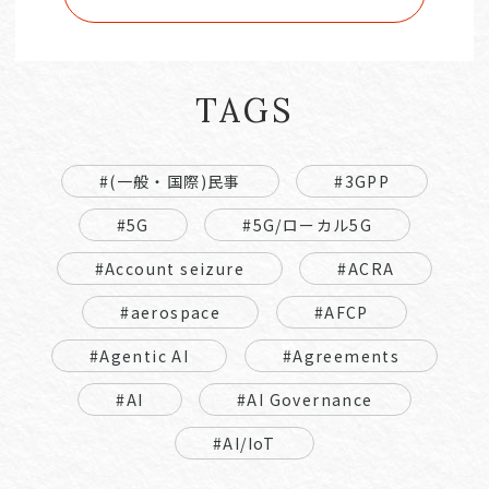
TAGS
#(一般・国際)民事
#3GPP
#5G
#5G/ローカル5G
#Account seizure
#ACRA
#aerospace
#AFCP
#Agentic AI
#Agreements
#AI
#AI Governance
#AI/IoT