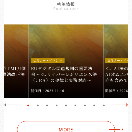
執筆情報
Publications
セミナー・イベント
セミナー・イベ
9回TMI月例
EUデジタル関連規制の重要法
EU AI法
保護法改正法
令〜EUサイバーレジリエンス法
AIオムニバ
（CRA）の規律と実務対応〜
向も含めて
開催日：2026.11.16
開催日：2026.10
MORE