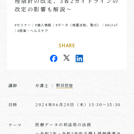
理指針の改定、3省2ガイドラインの
改定の影響も解説～
#セミナー
#個人情報
#データ（保護法制、取引）
#AI/IoT
/
/
/
#医薬・ヘルスケア
/
SHARE
講師
弁護士 ：
野呂悠登
2024年06月20日（木）13:30～15:30
日時
医療データの利活用の法務
テーマ
～令和2年・令和3年改正個人情報保護法、