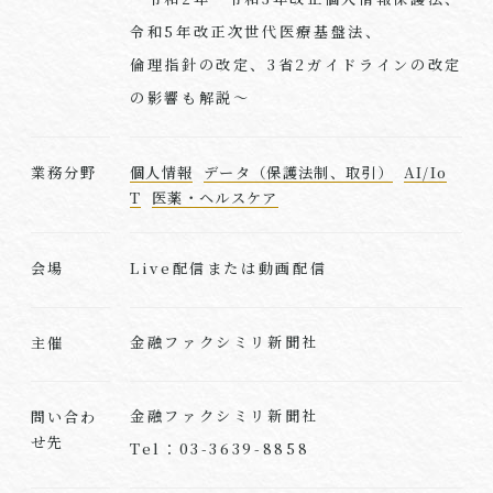
令和5年改正次世代医療基盤法、
倫理指針の改定、3省2ガイドラインの改定
の影響も解説～
業務分野
個人情報
データ（保護法制、取引）
AI/Io
T
医薬・ヘルスケア
Live配信または動画配信
会場
金融ファクシミリ新聞社
主催
金融ファクシミリ新聞社
問い合わ
せ先
Tel：03-3639-8858