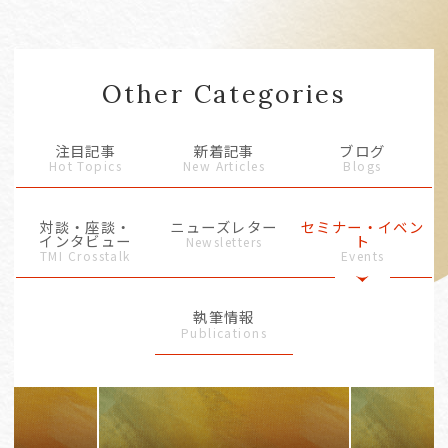
Other Categories
注目記事
新着記事
ブログ
Hot Topics
New Articles
Blogs
対談・座談・
ニューズレター
セミナー・イベン
インタビュー
ト
Newsletters
TMI Crosstalk
Events
執筆情報
Publications