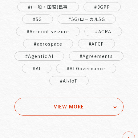
#(一般・国際)民事
#3GPP
#5G
#5G/ローカル5G
#Account seizure
#ACRA
#aerospace
#AFCP
#Agentic AI
#Agreements
#AI
#AI Governance
#AI/IoT
VIEW MORE