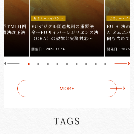
セミナー・イベント
セミナー・イベ
9回TMI月例
EUデジタル関連規制の重要法
EU AI法
保護法改正法
令〜EUサイバーレジリエンス法
AIオムニバ
（CRA）の規律と実務対応〜
向も含めて
開催日：2026.11.16
開催日：2026.10
MORE
TAGS