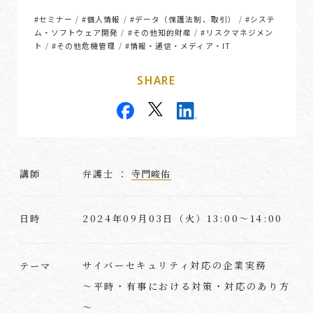
#セミナー
#個人情報
#データ（保護法制、取引）
#システ
/
/
/
ム・ソフトウェア開発
#その他知的財産
#リスクマネジメン
/
/
ト
#その他危機管理
#情報・通信・メディア・IT
/
/
SHARE
講師
弁護士 ：
寺門峻佑
2024年09月03日（火）13:00～14:00
日時
サイバーセキュリティ対応の企業実務
テーマ
～平時・有事における対策・対応のあり方
～