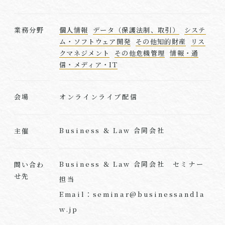
業務分野
個人情報
データ（保護法制、取引）
システ
ム・ソフトウェア開発
その他知的財産
リス
クマネジメント
その他危機管理
情報・通
信・メディア・IT
オンラインライブ配信
会場
Business & Law 合同会社
主催
Business & Law 合同会社 セミナー
問い合わ
せ先
担当
Email：seminar@businessandla
w.jp