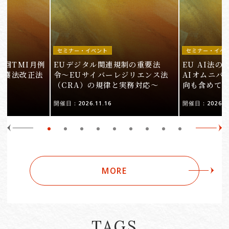
セミナー・イベント
セミナー・イベ
9回TMI月例
EUデジタル関連規制の重要法
EU AI法
保護法改正法
令〜EUサイバーレジリエンス法
AIオムニバ
（CRA）の規律と実務対応〜
向も含めて
開催日：2026.11.16
開催日：2026.10
MORE
TAGS