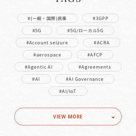
#(一般・国際)民事
#3GPP
#5G
#5G/ローカル5G
#Account seizure
#ACRA
#aerospace
#AFCP
#Agentic AI
#Agreements
#AI
#AI Governance
#AI/IoT
VIEW MORE