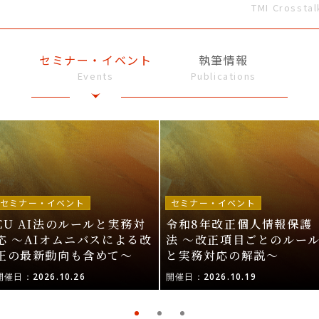
TMI Crosstal
セミナー・イベント
執筆情報
Events
Publications
セミナー・イベント
セミナー・イベント
EU AI法のルールと実務対
令和8年改正個人情報保護
応 〜AIオムニバスによる改
法 〜改正項目ごとのルー
正の最新動向も含めて〜
と実務対応の解説〜
開催日：2026.10.26
開催日：2026.10.19