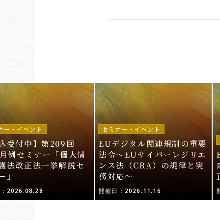
ナー・イベント
セミナー・イベント
込受付中】第209回
EUデジタル関連規制の重要
I月例セミナー「個人情
法令〜EUサイバーレジリエ
護法改正法一挙解説セ
ンス法（CRA）の規律と実
ー」
務対応〜
2026.08.28
開催日：2026.11.16