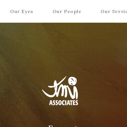
Our Eyes
Our People
Our Servi