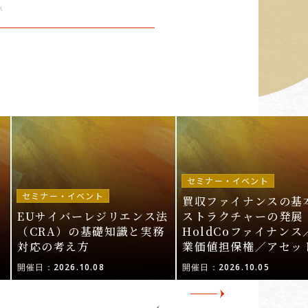
k
セミナー・イベント
セミナー・イベント
買収ファイナンスの基
EUサイバーレジリエンス法
ストラクチャーの発展 
ル
（CRA）の基礎知識と実務
HoldCoファイナンス
対応の考え方
業価値担保権／アセッ
活用〜
開催日：2026.10.08
開催日：2026.10.05