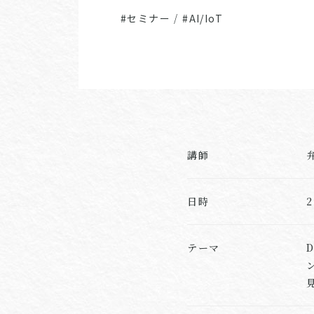
#セミナー
/
#AI/IoT
講師
日時
テーマ