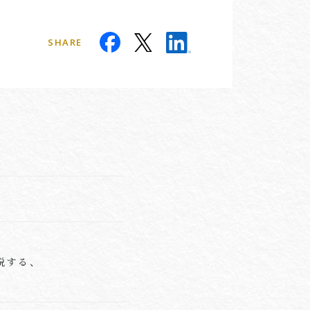
SHARE
】
説する、