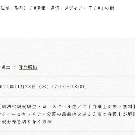
護法制、取引）
/
#情報・通信・メディア・IT
/
#その他
弁護士 ：
寺門峻佑
2024年11月28日（木）17:00～18:00
【司法試験受験生・ロースクール生／若手弁護士対象・無料
サイバーセキュリティ分野の最前線を走る３名の弁護士が解
新規分野を切り拓く方法