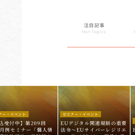
注目記事
Hot Topics
ナー・イベント
セミナー・イベント
込受付中】第209回
EUデジタル関連規制の重要
I月例セミナー「個人情
法令〜EUサイバーレジリエ