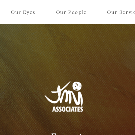
Our Eyes
Our People
Our Servi