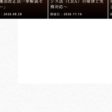
護法改正法一挙解説セ
ンス法（CRA）の規律と実
ー」
務対応〜
2026.08.28
開催日：2026.11.16