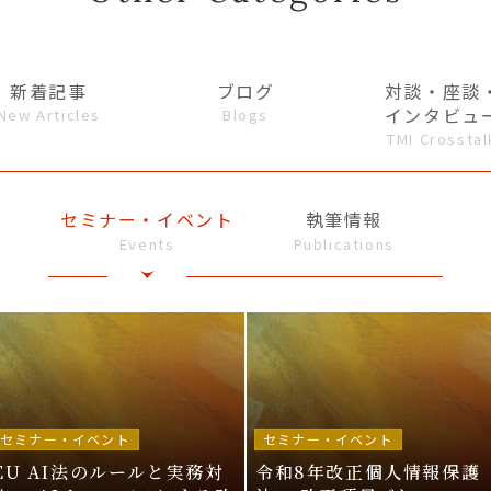
新着記事
ブログ
対談・座談
インタビュ
New Articles
Blogs
TMI Crosstal
セミナー・イベント
執筆情報
Events
Publications
セミナー・イベント
セミナー・イベント
EU AI法のルールと実務対
令和8年改正個人情報保護