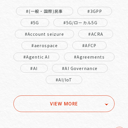
#(一般・国際)民事
#3GPP
#5G
#5G/ローカル5G
#Account seizure
#ACRA
#aerospace
#AFCP
#Agentic AI
#Agreements
#AI
#AI Governance
#AI/IoT
VIEW MORE