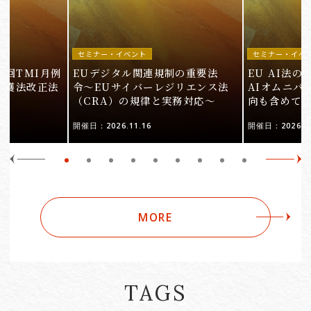
セミナー・イベント
セミナー・イベ
9回TMI月例
EUデジタル関連規制の重要法
EU AI法
保護法改正法
令〜EUサイバーレジリエンス法
AIオムニバ
（CRA）の規律と実務対応〜
向も含めて
開催日：2026.11.16
開催日：2026.10
MORE
TAGS