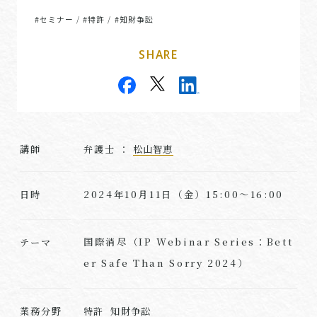
#セミナー
#特許
#知財争訟
/
/
SHARE
講師
弁護士 ：
松山智恵
2024年10月11日（金）15:00～16:00
日時
国際消尽（IP Webinar Series：Bett
テーマ
er Safe Than Sorry 2024）
業務分野
特許
知財争訟