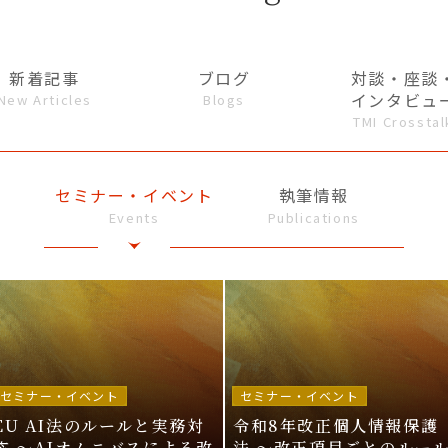
新着記事
ブログ
対談・座談
インタビュ
New Articles
Blogs
TMI Crosstal
セミナー・イベント
執筆情報
Events
Publications
セミナー・イベント
セミナー・イベント
EU AI法のルールと実務対
令和8年改正個人情報保護
応 〜AIオムニバスによる改
法 〜改正項目ごとのルー