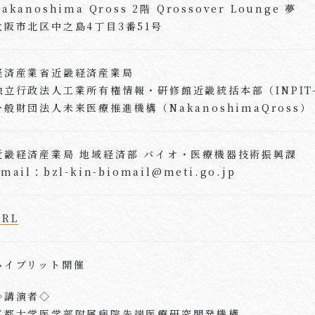
Nakanoshima Qross 2階 Qrossover Lounge 夢
大阪市北区中之島4丁目3番51号
経済産業省近畿経済産業局
独立行政法人工業所有権情報・研修館近畿統括本部（INPIT-
一般財団法人未来医療推進機構（NakanoshimaQross）
近畿経済産業局 地域経済部 バイオ・医療機器技術振興課
mail：bzl-kin-biomail@meti.go.jp
URL
ハイブリット開催
◇講演者◇
京都大学医学部附属病院先端医療研究開発機構