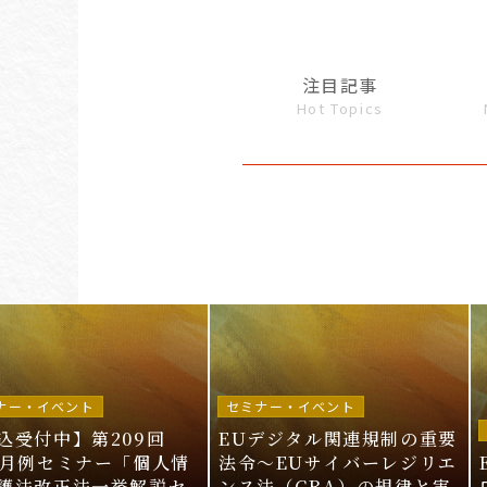
注目記事
Hot Topics
ナー・イベント
セミナー・イベント
込受付中】第209回
EUデジタル関連規制の重要
I月例セミナー「個人情
法令〜EUサイバーレジリエ
護法改正法一挙解説セ
ンス法（CRA）の規律と実