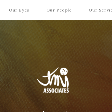
Our Eyes
Our People
Our Servi