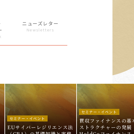
・
ニューズレター
ー
Newsletters
k
セミナー・イベント
セミナー・イベント
買収ファイナンスの基
EUサイバーレジリエンス法
ストラクチャーの発展 
ル
（CRA）の基礎知識と実務
HoldCoファイナンス