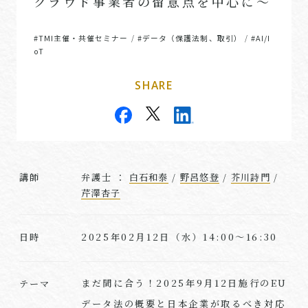
クラウド事業者の留意点を中心に～
#TMI主催・共催セミナー
#データ（保護法制、取引）
#AI/I
/
/
oT
SHARE
講師
弁護士 ：
白石和泰
/
野呂悠登
/
芥川詩門
/
芹澤杏子
2025年02月12日（水）14:00～16:30
日時
まだ間に合う！2025年9月12日施行のEU
テーマ
データ法の概要と日本企業が取るべき対応