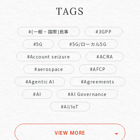
TAGS
#(一般・国際)民事
#3GPP
#5G
#5G/ローカル5G
#Account seizure
#ACRA
#aerospace
#AFCP
#Agentic AI
#Agreements
#AI
#AI Governance
#AI/IoT
VIEW MORE