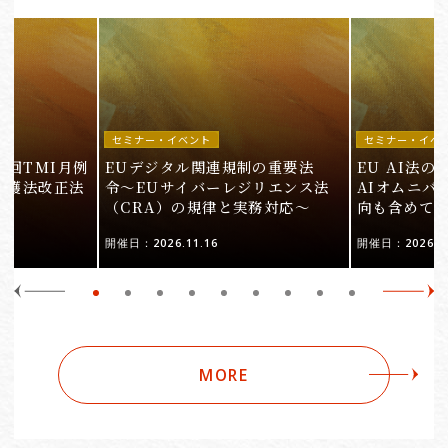
セミナー・イベント
セミナー・イベ
9回TMI月例
EUデジタル関連規制の重要法
EU AI法
保護法改正法
令〜EUサイバーレジリエンス法
AIオムニバ
（CRA）の規律と実務対応〜
向も含めて
開催日：2026.11.16
開催日：2026.10
MORE