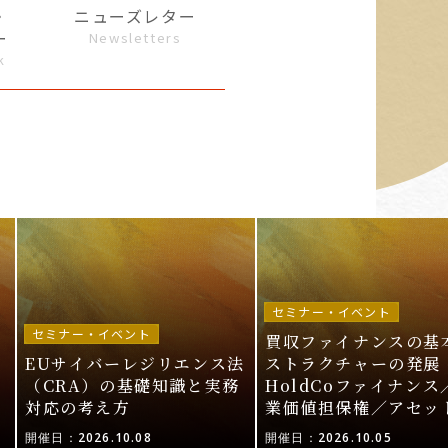
・
ニューズレター
ー
Newsletters
k
セミナー・イベント
セミナー・イベント
買収ファイナンスの基
EUサイバーレジリエンス法
ストラクチャーの発展 
ル
（CRA）の基礎知識と実務
HoldCoファイナンス
対応の考え方
業価値担保権／アセッ
活用〜
開催日：2026.10.08
開催日：2026.10.05