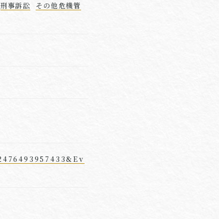
刑事訴訟
その他危機管
12476493957433&Ev