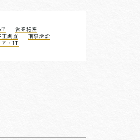
oT
営業秘密
不正調査
刑事訴訟
ア・IT