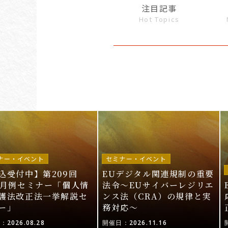
注目記事
Hot Topics
ナー・イベント
セミナー・イベント
込受付中】第209回
EUデジタル関連規制の重要
I月例セミナー「個人情
法令〜EUサイバーレジリエ
護法改正法一挙解説セ
ンス法（CRA）の規律と実
ー」
務対応〜
2026.08.28
開催日：2026.11.16