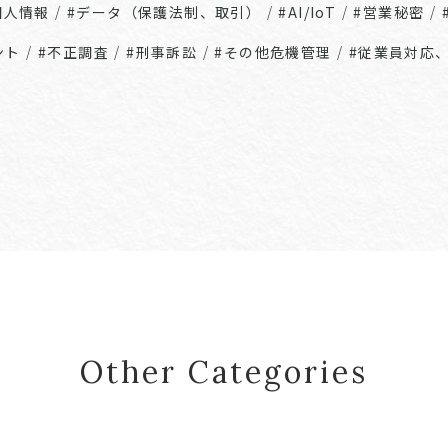
個人情報
/
#データ（保護法制、取引）
/
#AI/IoT
/
#営業秘密
/
ント
/
#不正調査
/
#刑事訴訟
/
#その他危機管理
/
#従業員対応
Other Categories