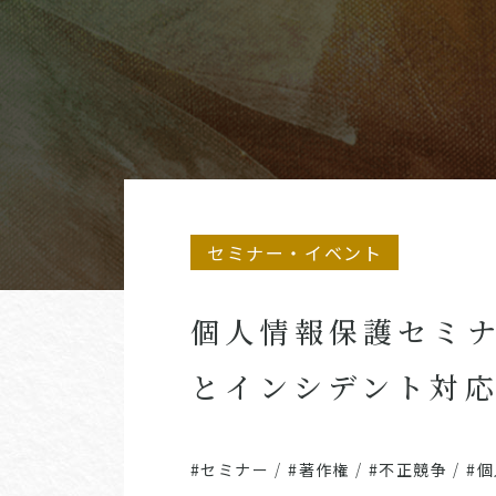
セミナー・イベント
個人情報保護セミ
とインシデント対
#セミナー
/
#著作権
/
#不正競争
/
#