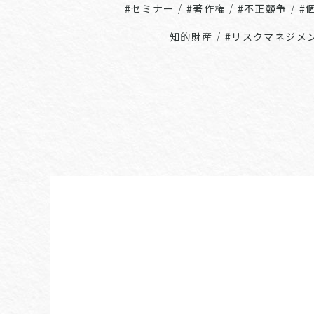
#セミナー
/
#著作権
/
#不正競争
/
#
知的財産
/
#リスクマネジメ