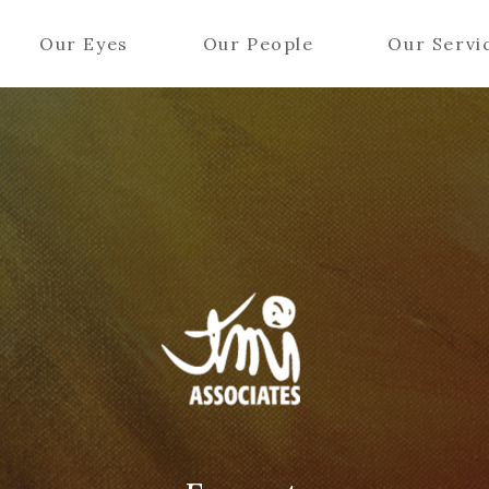
Our Eyes
Our People
Our Servi