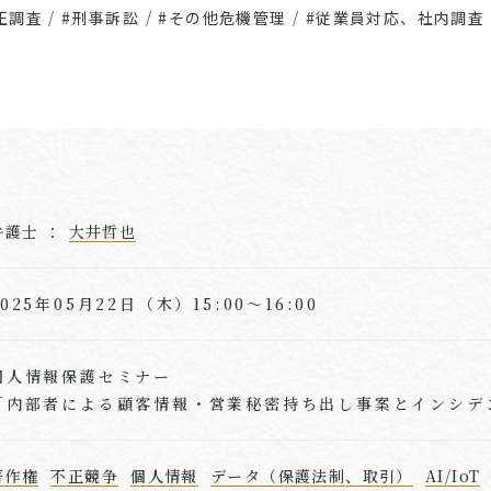
正調査
/
#刑事訴訟
/
#その他危機管理
/
#従業員対応、社内調査
弁護士 ：
大井哲也
2025年05月22日（木）15:00～16:00
個人情報保護セミナー
「内部者による顧客情報・営業秘密持ち出し事案とインシデ
著作権
不正競争
個人情報
データ（保護法制、取引）
AI/IoT