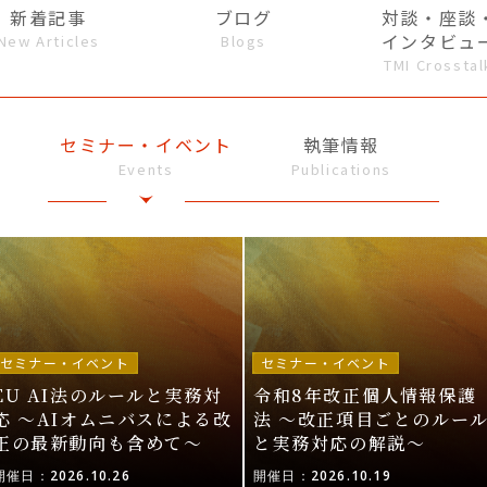
新着記事
ブログ
対談・座談
インタビュ
New Articles
Blogs
TMI Crosstal
セミナー・イベント
執筆情報
Events
Publications
セミナー・イベント
セミナー・イベント
EU AI法のルールと実務対
令和8年改正個人情報保護
応 〜AIオムニバスによる改
法 〜改正項目ごとのルー
正の最新動向も含めて〜
と実務対応の解説〜
開催日：2026.10.26
開催日：2026.10.19