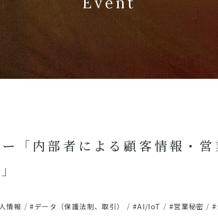
Event
ナー「内部者による顧客情報・営
応」
個人情報
/
#データ（保護法制、取引）
/
#AI/IoT
/
#営業秘密
/