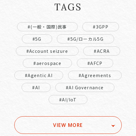
TAGS
#(一般・国際)民事
#3GPP
#5G
#5G/ローカル5G
#Account seizure
#ACRA
#aerospace
#AFCP
#Agentic AI
#Agreements
#AI
#AI Governance
#AI/IoT
VIEW MORE