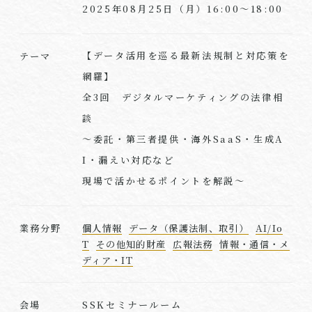
2025年08月25日（月）16:00～18:00
【データ活用を巡る最新法規制と対応策を
テーマ
網羅】
全3回 デジタルマーケティングの法律相
談
〜委託・第三者提供・海外SaaS・生成A
I・漏えい対応など
現場で活かせるポイントを解説〜
業務分野
個人情報
データ（保護法制、取引）
AI/Io
T
その他知的財産
広報法務
情報・通信・メ
ディア・IT
SSKセミナールーム
会場