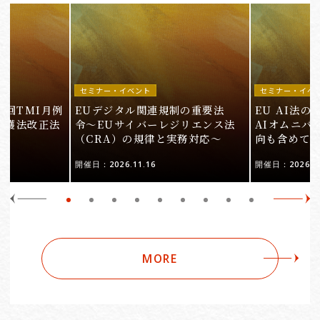
セミナー・イベント
セミナー・イベ
9回TMI月例
EUデジタル関連規制の重要法
EU AI法
保護法改正法
令〜EUサイバーレジリエンス法
AIオムニバ
（CRA）の規律と実務対応〜
向も含めて
開催日：2026.11.16
開催日：2026.10
MORE