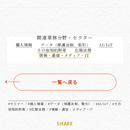
関連業務分野・セクター
個人情報
データ（保護法制、取引）
AI/IoT
その他知的財産
広報法務
情報・通信・メディア・IT
一覧へ戻る
#セミナー
#個人情報
#データ（保護法制、取引）
#AI/IoT
#その
/
/
/
/
他知的財産
#広報法務
#情報・通信・メディア・IT
/
/
SHARE