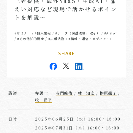
三者提供・海外SaaS・生成AI・漏
えい対応など現場で活かせるポイン
トを解説〜
#セミナー
#個人情報
#データ（保護法制、取引）
#AI/IoT
/
/
/
#その他知的財産
#広報法務
#情報・通信・メディア・IT
/
/
/
SHARE
講師
弁護士 ：
寺門峻佑
/
林 知宏
/
榊原颯子
/
牧 昂平
2025年06月25日（水）16:00～18:00
日時
2025年07月31日（木）16:00～18:00