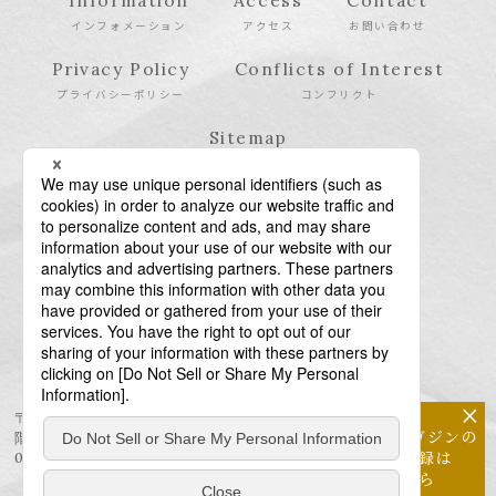
Information
Access
Contact
インフォメーション
アクセス
お問い合わせ
Privacy Policy
Conflicts of Interest
プライバシーポリシー
コンフリクト
Sitemap
サイトマップ
×
〒106-6123 東京都港区六本木6-10-1 六本木ヒルズ森タワー23
メールマガジンの
階
配信登録は
03-6438-5511（代表） / 03-6438-5611（特許・商標）
こちら