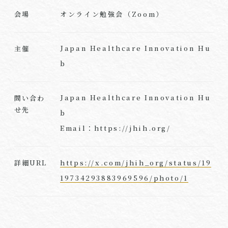
オンライン勉強会（Zoom）
会場
Japan Healthcare Innovation Hu
主催
b
Japan Healthcare Innovation Hu
問い合わ
せ先
b
Email：https://jhih.org/
https://x.com/jhih_org/status/19
詳細URL
19734293883969596/photo/1