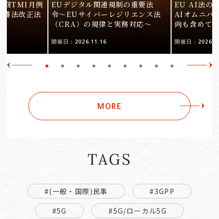
9回TMI月例
EUデジタル関連規制の重要法
EU AI法
保護法改正法
令〜EUサイバーレジリエンス法
AIオムニバ
（CRA）の規律と実務対応〜
向も含めて
開催日：2026.11.16
開催日：2026.10
MORE
TAGS
#(一般・国際)民事
#3GPP
#5G
#5G/ローカル5G