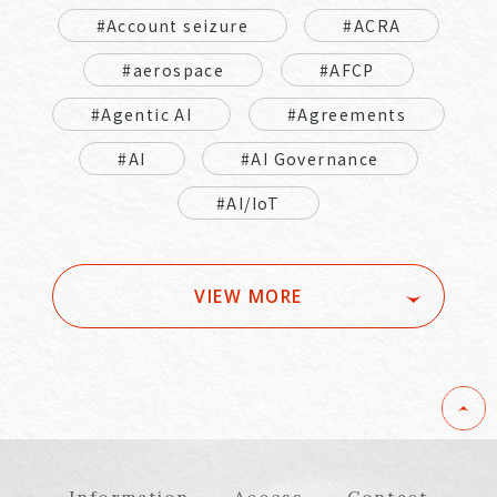
#Account seizure
#ACRA
#aerospace
#AFCP
#Agentic AI
#Agreements
#AI
#AI Governance
#AI/IoT
VIEW MORE