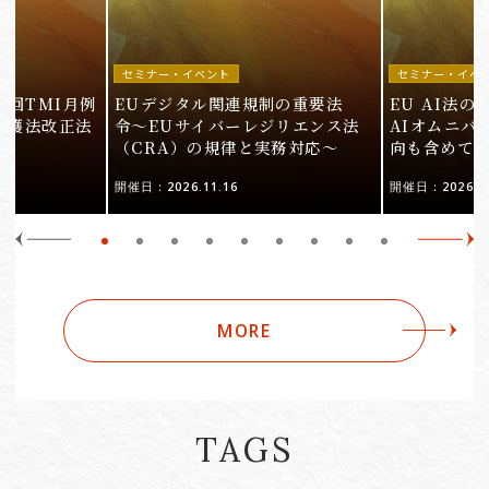
セミナー・イベント
セミナー・イベ
9回TMI月例
EUデジタル関連規制の重要法
EU AI法
保護法改正法
令〜EUサイバーレジリエンス法
AIオムニバ
（CRA）の規律と実務対応〜
向も含めて
開催日：2026.11.16
開催日：2026.10
MORE
TAGS