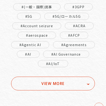
#(一般・国際)民事
#3GPP
#5G
#5G/ローカル5G
#Account seizure
#ACRA
#aerospace
#AFCP
#Agentic AI
#Agreements
#AI
#AI Governance
#AI/IoT
VIEW MORE