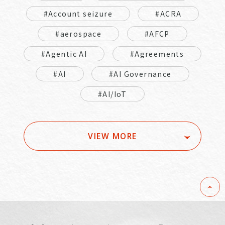
#Account seizure
#ACRA
#aerospace
#AFCP
#Agentic AI
#Agreements
#AI
#AI Governance
#AI/IoT
VIEW MORE