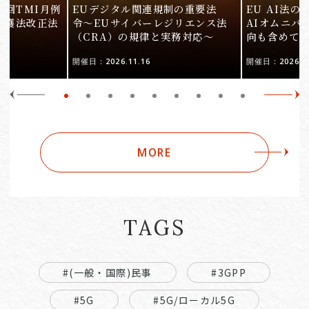
9回TMI月例
EUデジタル関連規制の重要法
EU AI法
保護法改正法
令〜EUサイバーレジリエンス法
AIオムニバ
（CRA）の規律と実務対応〜
向も含めて
開催日：2026.11.16
開催日：2026.10
MORE
TAGS
#(一般・国際)民事
#3GPP
#5G
#5G/ローカル5G