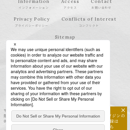
Information
Access
Contact
インフォメーション
アクセス
お問い合わせ
Privacy Policy
Conflicts of Interest
プライバシーポリシー
コンフリクト
Sitemap
サイトマップ
×
〒106-6123 東京都港区六本木6-10-1 六本木ヒルズ森タワー23
メールマガジンの
階
配信登録は
03-6438-5511（代表） / 03-6438-5611（特許・商標）
こちら