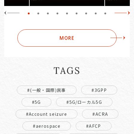
MORE
TAGS
#(一般・国際)民事
#3GPP
#5G
#5G/ローカル5G
#Account seizure
#ACRA
#aerospace
#AFCP