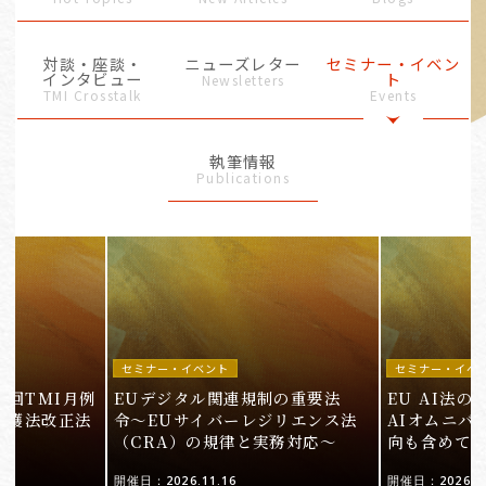
対談・座談・
ニューズレター
セミナー・イベン
インタビュー
ト
Newsletters
TMI Crosstalk
Events
執筆情報
Publications
セミナー・イベント
セミナー・イベ
9回TMI月例
EUデジタル関連規制の重要法
EU AI法
保護法改正法
令〜EUサイバーレジリエンス法
AIオムニバ
（CRA）の規律と実務対応〜
向も含めて
開催日：2026.11.16
開催日：2026.10