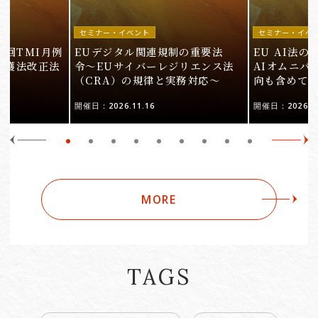
セミナー・イベント
セミナー・イベ
9回TMI月例
EUデジタル関連規制の重要法
EU AI法
保護法改正法
令〜EUサイバーレジリエンス法
AIオムニバ
（CRA）の規律と実務対応〜
向も含めて
開催日：2026.11.16
開催日：2026.10
MORE
TAGS