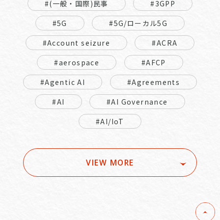
#(一般・国際)民事
#3GPP
#5G
#5G/ローカル5G
#Account seizure
#ACRA
#aerospace
#AFCP
#Agentic AI
#Agreements
#AI
#AI Governance
#AI/IoT
VIEW MORE