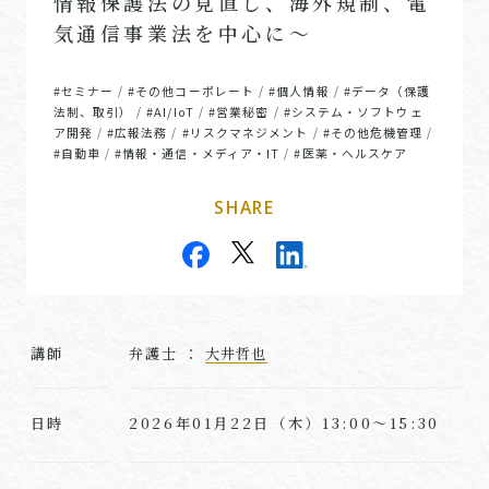
情報保護法の見直し、海外規制、電
気通信事業法を中心に〜
#セミナー
#その他コーポレート
#個人情報
#データ（保護
/
/
/
法制、取引）
#AI/IoT
#営業秘密
#システム・ソフトウェ
/
/
/
ア開発
#広報法務
#リスクマネジメント
#その他危機管理
/
/
/
/
#自動車
#情報・通信・メディア・IT
#医薬・ヘルスケア
/
/
SHARE
講師
弁護士 ：
大井哲也
2026年01月22日（木）13:00～15:30
日時