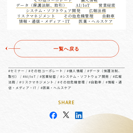
データ（保護法制、取引）
AI/IoT
営業秘密
システム・ソフトウェア開発
広報法務
リスクマネジメント
その他危機管理
自動車
情報・通信・メディア・IT
医薬・ヘルスケア
一覧へ戻る
#セミナー
#その他コーポレート
#個人情報
#データ（保護法制、
/
/
/
取引）
#AI/IoT
#営業秘密
#システム・ソフトウェア開発
#広報
/
/
/
/
法務
#リスクマネジメント
#その他危機管理
#自動車
#情報・通
/
/
/
/
信・メディア・IT
#医薬・ヘルスケア
/
SHARE