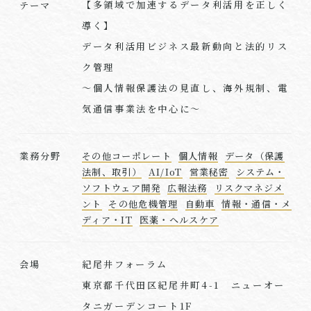
【多領域で加速するデータ利活用を正しく
テーマ
導く】
データ利活用ビジネス最新動向と法的リス
ク管理
〜個人情報保護法の見直し、海外規制、電
気通信事業法を中心に〜
業務分野
その他コーポレート
個人情報
データ（保護
法制、取引）
AI/IoT
営業秘密
システム・
ソフトウェア開発
広報法務
リスクマネジメ
ント
その他危機管理
自動車
情報・通信・メ
ディア・IT
医薬・ヘルスケア
紀尾井フォーラム
会場
東京都千代田区紀尾井町4-1 ニューオー
タニガーデンコート1F