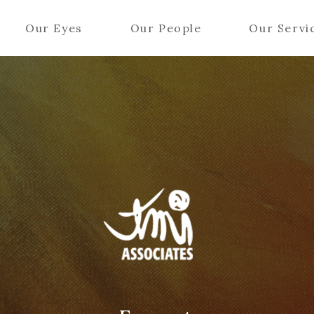
Our Eyes
Our People
Our Servi