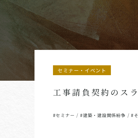
セミナー・イベント
工事請負契約のス
#セミナー
/
#建築・建設関係紛争
/
#