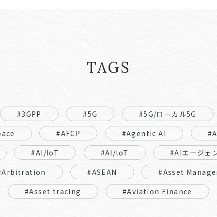
TAGS
#3GPP
#5G
#5G/ローカル5G
pace
#AFCP
#Agentic AI
#
#AI/IoT
#AI/loT
#AIエージェ
#Arbitration
#ASEAN
#Asset Manage
#Asset tracing
#Aviation Finance