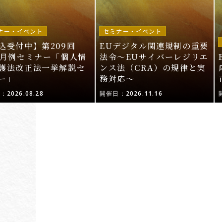
ナー・イベント
セミナー・イベント
込受付中】第209回
EUデジタル関連規制の重要
I月例セミナー「個人情
法令〜EUサイバーレジリエ
護法改正法一挙解説セ
ンス法（CRA）の規律と実
ー」
務対応〜
2026.08.28
開催日：2026.11.16