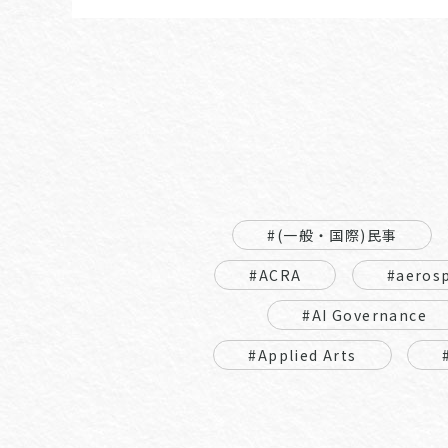
#(一般・国際)民事
#ACRA
#aeros
#AI Governance
#Applied Arts