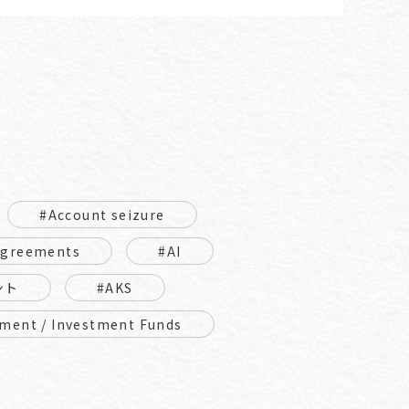
#Account seizure
Agreements
#AI
ント
#AKS
ment / Investment Funds