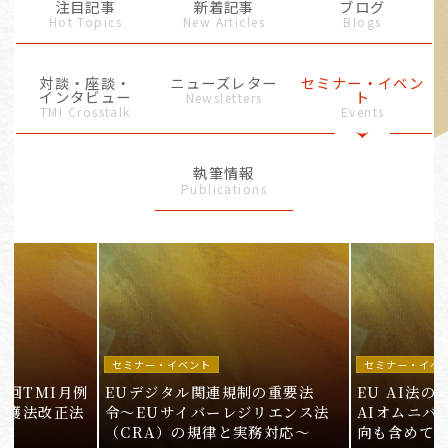
注目記事
新着記事
ブログ
Hot Topics
New Articles
Blogs
対談・座談・
ニューズレター
セミナー・イベン
インタビュー
ト
Newsletters
TMI Crosstalk
Events
執筆情報
Publications
セミナー・イベント
セミナー・イベ
9回TMI月例
EUデジタル関連規制の重要法
EU AI法
保護法改正法
令〜EUサイバーレジリエンス法
AIオムニバ
（CRA）の規律と実務対応〜
向も含めて