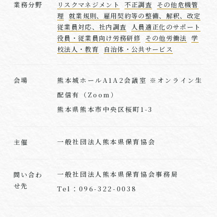
業務分野
リスクマネジメント
不正調査
その他危機管
理
就業規則、雇用契約等の整備、解釈、改定
従業員対応、社内調査
人員適正化のサポート
役員・従業員向け労務研修
その他労働法
学
校法人・教育
自治体・公共サービス
熊本城ホールA1A2会議室 ※オンライン生
会場
配信有（Zoom）
熊本県熊本市中央区桜町1-3
一般社団法人熊本県保育協会
主催
一般社団法人熊本県保育協会事務局
問い合わ
せ先
Tel：096-322-0038