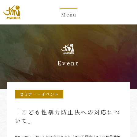
Menu
Event
セミナー・イベント
「こども性暴力防止法への対応につ
いて」
#セミナー
#リスクマネジメント
#不正調査
#その他危機管
/
/
/