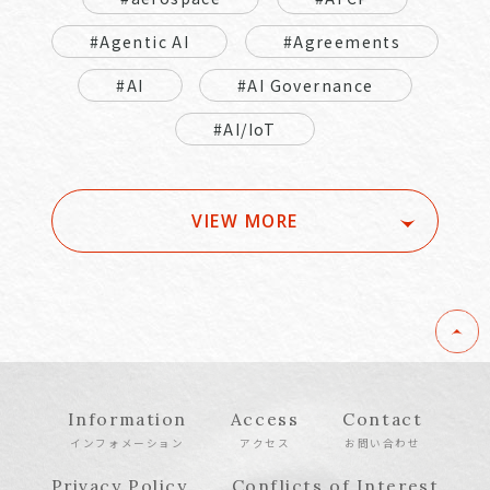
#Agentic AI
#Agreements
#AI
#AI Governance
#AI/IoT
VIEW MORE
Information
Access
Contact
インフォメーション
アクセス
お問い合わせ
Privacy Policy
Conflicts of Interest