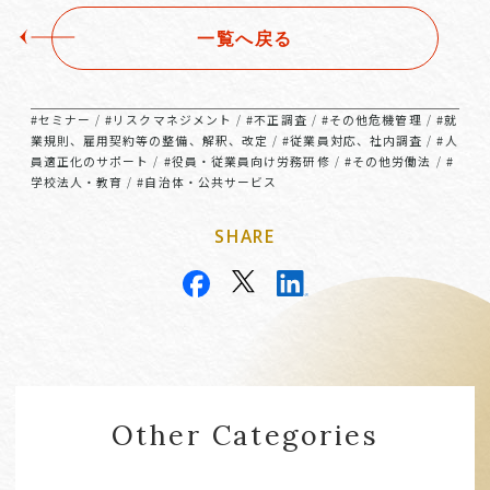
一覧へ戻る
#セミナー
#リスクマネジメント
#不正調査
#その他危機管理
#就
/
/
/
/
業規則、雇用契約等の整備、解釈、改定
#従業員対応、社内調査
#人
/
/
員適正化のサポート
#役員・従業員向け労務研修
#その他労働法
#
/
/
/
学校法人・教育
#自治体・公共サービス
/
SHARE
Other Categories