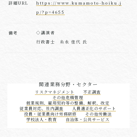
https://www.kumamoto-hoiku.j
詳細URL
p/?p=4655
◇講演者
備考
行政書士 糸永 佳代 氏
関連業務分野・セクター
リスクマネジメント
不正調査
その他危機管理
就業規則、雇用契約等の整備、解釈、改定
従業員対応、社内調査
人員適正化のサポート
役員・従業員向け労務研修
その他労働法
学校法人・教育
自治体・公共サービス