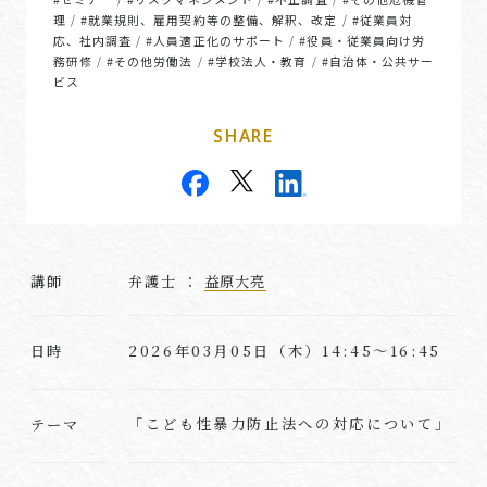
理
#就業規則、雇用契約等の整備、解釈、改定
#従業員対
/
/
応、社内調査
#人員適正化のサポート
#役員・従業員向け労
/
/
務研修
#その他労働法
#学校法人・教育
#自治体・公共サー
/
/
/
ビス
SHARE
講師
弁護士 ：
益原大亮
2026年03月05日（木）14:45～16:45
日時
「こども性暴力防止法への対応について」
テーマ