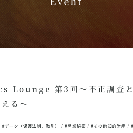
Event
ensics Lounge 第3回～不正
答える～
/
#データ（保護法制、取引）
/
#営業秘密
/
#その他知的財産
/