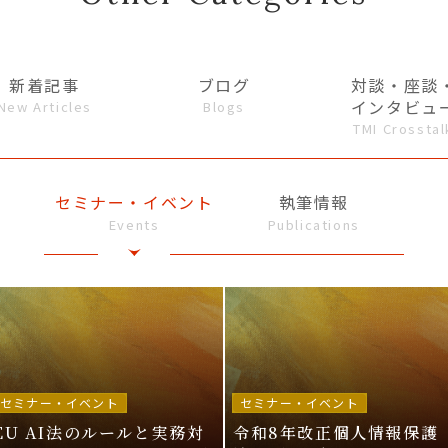
新着記事
ブログ
対談・座談
インタビュ
New Articles
Blogs
TMI Crosstal
セミナー・イベント
執筆情報
Events
Publications
セミナー・イベント
セミナー・イベント
EU AI法のルールと実務対
令和8年改正個人情報保護