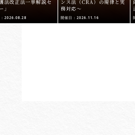
護法改正法一挙解説セ
ンス法（CRA）の規律と実
ー」
務対応〜
2026.08.28
開催日：2026.11.16