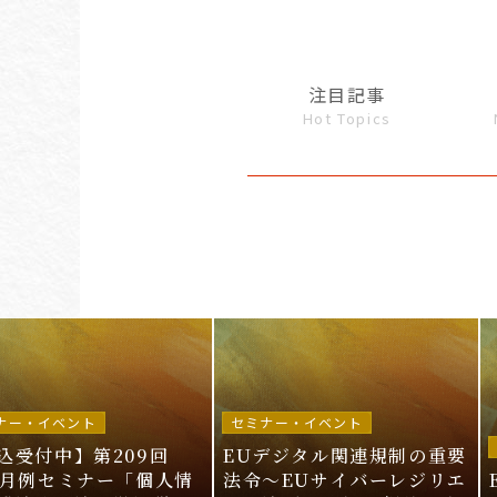
注目記事
Hot Topics
ナー・イベント
セミナー・イベント
込受付中】第209回
EUデジタル関連規制の重要
I月例セミナー「個人情
法令〜EUサイバーレジリエ