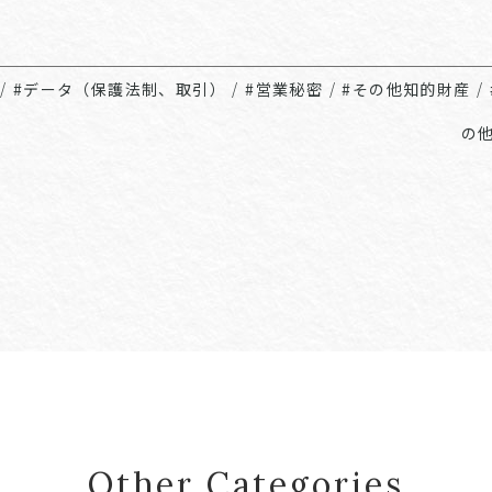
/
#データ（保護法制、取引）
/
#営業秘密
/
#その他知的財産
/
の
Other Categories