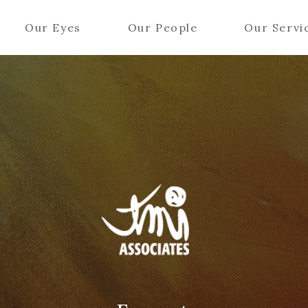
Our Eyes
Our People
Our Servi