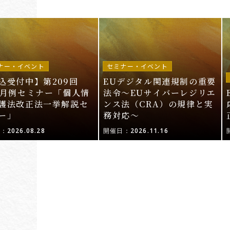
ナー・イベント
セミナー・イベント
込受付中】第209回
EUデジタル関連規制の重要
I月例セミナー「個人情
法令〜EUサイバーレジリエ
護法改正法一挙解説セ
ンス法（CRA）の規律と実
ー」
務対応〜
2026.08.28
開催日：2026.11.16