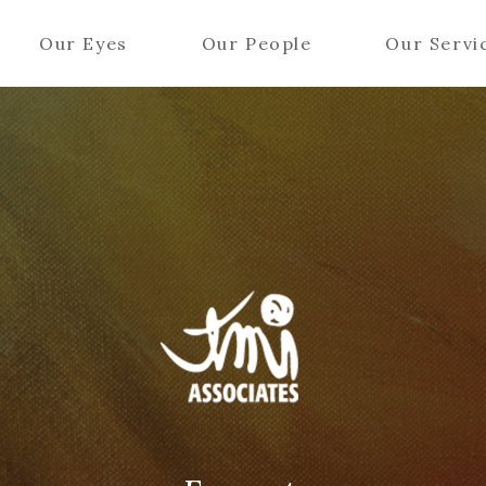
Our Eyes
Our People
Our Servi