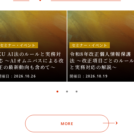
セミナー・イベント
セミナー・イベント
EU AI法のルールと実務対
令和8年改正個人情報保護
応 〜AIオムニバスによる改
法 〜改正項目ごとのルー
正の最新動向も含めて〜
と実務対応の解説〜
開催日：2026.10.26
開催日：2026.10.19
MORE