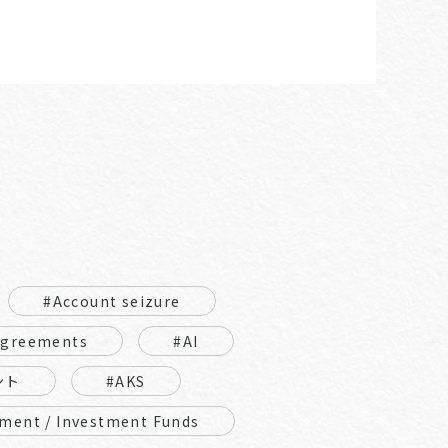
#Account seizure
Agreements
#AI
ント
#AKS
ment / Investment Funds