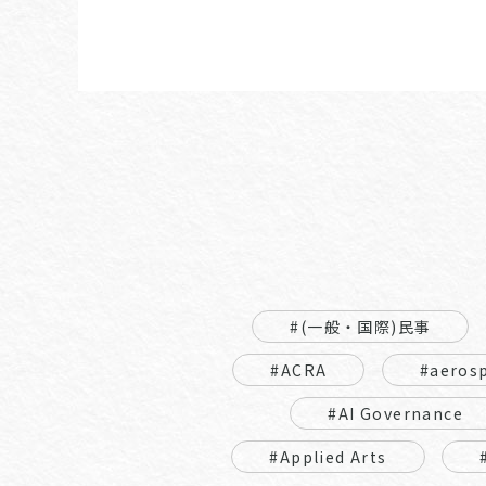
#(一般・国際)民事
#ACRA
#aeros
#AI Governance
#Applied Arts