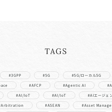
TAGS
#3GPP
#5G
#5G/ローカル5G
pace
#AFCP
#Agentic AI
#
#AI/IoT
#AI/loT
#AIエージェ
#Arbitration
#ASEAN
#Asset Manage