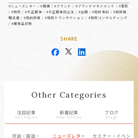
#ニューズレター
#商標
#ブランド
#ブランドマネジメント
#意匠
/
/
/
/
#特許
#不正競争
#不正競争防止法
#出願
#知財争訟
#知財戦
/
/
/
/
/
/
略支援
#知的財産
#知財トランザクション
#知財コンサルティング
/
/
/
#模倣品対策
/
SHARE
Other Categories
注目記事
新着記事
ブログ
Hot Topics
New Articles
Blogs
対談・座談・
ニューズレター
セミナー・イベン