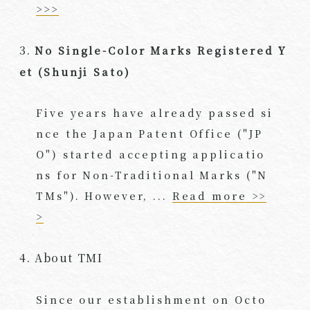
>>>
3.
No Single-Color Marks Registered Y
et (Shunji Sato)
Five years have already passed si
nce the Japan Patent Office ("JP
O") started accepting applicatio
ns for Non-Traditional Marks ("N
TMs"). However, ...
Read more >>
>
4. About TMI
Since our establishment on Octo