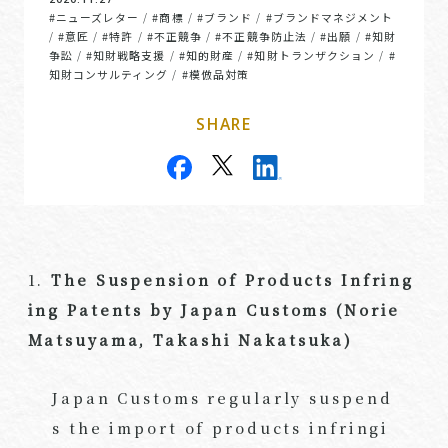
#ニューズレター
#商標
#ブランド
#ブランドマネジメント
/
/
/
#意匠
#特許
#不正競争
#不正競争防止法
#出願
#知財
/
/
/
/
/
/
争訟
#知財戦略支援
#知的財産
#知財トランザクション
#
/
/
/
/
知財コンサルティング
#模倣品対策
/
SHARE
1.
The Suspension of Products Infring
ing Patents by Japan Customs (Norie
Matsuyama, Takashi Nakatsuka)
Japan Customs regularly suspend
s the import of products infringi