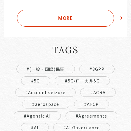
MORE
TAGS
#(一般・国際)民事
#3GPP
#5G
#5G/ローカル5G
#Account seizure
#ACRA
#aerospace
#AFCP
#Agentic AI
#Agreements
#AI
#AI Governance