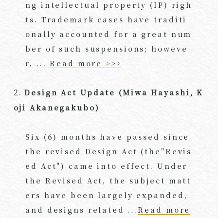
ng intellectual property (IP) righ
ts. Trademark cases have traditi
onally accounted for a great num
ber of such suspensions; howeve
r, ...
Read more >>>
2.
Design Act Update (Miwa Hayashi, K
oji Akanegakubo)
Six (6) months have passed since
the revised Design Act (the"Revis
ed Act") came into effect. Under
the Revised Act, the subject matt
ers have been largely expanded,
and designs related ...
Read more